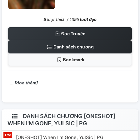
5
lượt thích /
1395
lượt đọc
Đọc Truyện
Danh sách chương
Bookmark
[đọc thêm]
DANH SÁCH CHƯƠNG [ONESHOT]
WHEN I'M GONE, YULSIC | PG
[ONESHOT] When I'm Gone, YulSic | PG