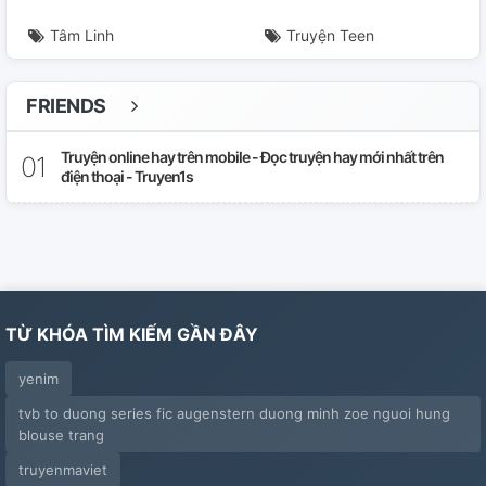
Tâm Linh
Truyện Teen
FRIENDS
Truyện online hay trên mobile - Đọc truyện hay mới nhất trên
điện thoại - Truyen1s
TỪ KHÓA TÌM KIẾM GẦN ĐÂY
yenim
tvb to duong series fic augenstern duong minh zoe nguoi hung
blouse trang
truyenmaviet