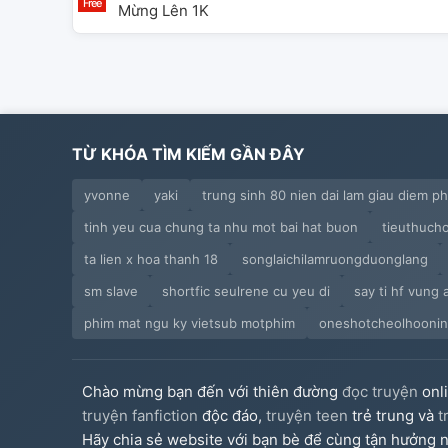
Mừng Lên 1K
TỪ KHÓA TÌM KIẾM GẦN ĐÂY
yvonne
yaki
trung sinh 80 nien dai lam giau diem ph
tinh yeu cua chung ta nhu mot bai hat buon
tieuthuc
ta lien x hoa thanh 18
songlaichilamruongduonglang
sm slave
shortfic seulrene cu yeu di
say ti hf vung 
phim mat ngu ky vietsub motphim
oneshotcheolhoonin
Chào mừng bạn đến với thiên đường
đọc truyện
onl
truyện fanfiction
độc đáo,
truyện teen
trẻ trung và
t
Hãy chia sẻ website với bạn bè để cùng tận hưởng n