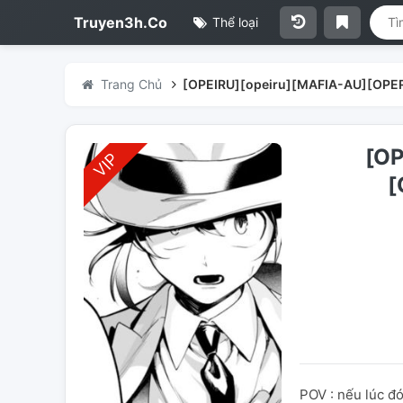
Truyen3h.Co
Thể loại
Trang Chủ
[OPEIRU][opeiru][MAFIA-AU][OPE
[OP
[
POV : nếu lúc đó