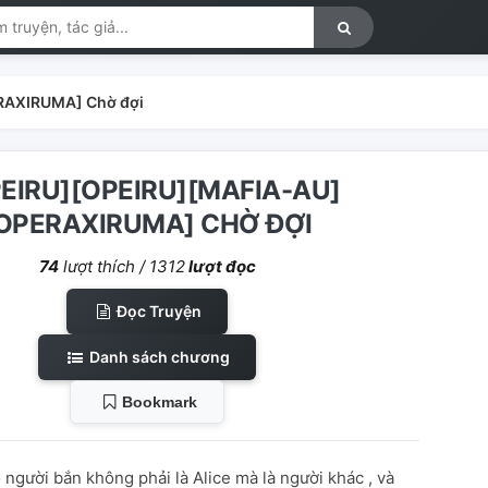
RAXIRUMA] Chờ đợi
EIRU][OPEIRU][MAFIA-AU]
OPERAXIRUMA] CHỜ ĐỢI
74
lượt thích /
1312
lượt đọc
Đọc Truyện
Danh sách chương
Bookmark
 người bắn không phải là Alice mà là người khác , và