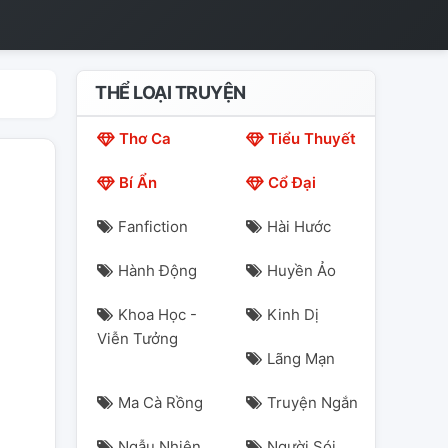
THỂ LOẠI TRUYỆN
Thơ Ca
Tiểu Thuyết
Bí Ẩn
Cổ Đại
Fanfiction
Hài Hước
Hành Động
Huyền Ảo
Khoa Học -
Kinh Dị
Viễn Tưởng
Lãng Mạn
Ma Cà Rồng
Truyện Ngắn
Ngẫu Nhiên
Người Sói