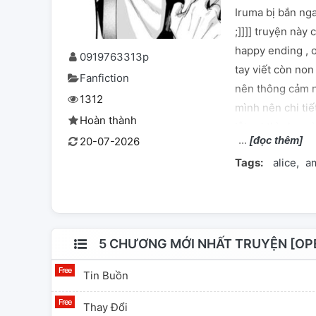
Iruma bị bắn ng
;]]]] truyện này
happy ending , 
0919763313p
tay viết còn non
Fanfiction
nên thông cảm nha
1312
mình nên chi tiế
Hoàn thành
lỗi sai thì cho m
[đọc thêm]
20-07-2026
Mairimashita! Ir
Tags:
alice
a
bạn thấy hay nhớ
không có acc ti
đọc lần sau mon
5 CHƯƠNG MỚI NHẤT TRUYỆN [OPE
Tin Buồn
Thay Đổi