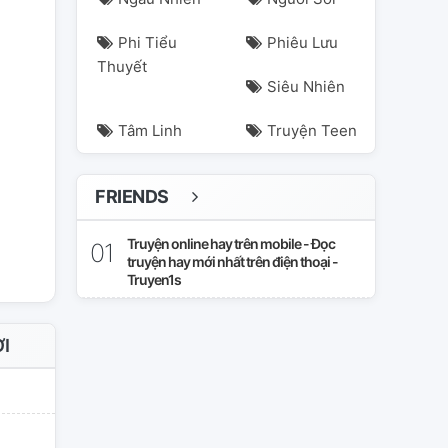
Phi Tiểu
Phiêu Lưu
Thuyết
Siêu Nhiên
Tâm Linh
Truyện Teen
FRIENDS
mairimashita
of
opeiru
opera
operaxiruma
Truyện online hay trên mobile - Đọc
truyện hay mới nhất trên điện thoại -
Truyen1s
I