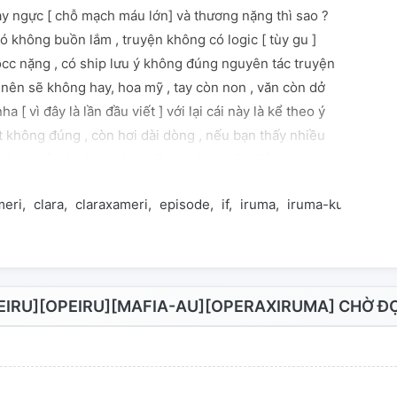
ay ngực [ chỗ mạch máu lớn] và thương nặng thì sao ?
 có không buồn lắm , truyện không có logic [ tùy gu ]
occ nặng , có ship lưu ý không đúng nguyên tác truyện
 nên sẽ không hay, hoa mỹ , tay còn non , văn còn dở
 [ vì đây là lần đầu viết ] với lại cái này là kể theo ý
t không đúng , còn hơi dài dòng , nếu bạn thấy nhiều
ình xin lỗi vì mình là hơi gấp mạch truyện diễn ra trong
uma-Kun: If Episode Of Mafia trong chap 14 nếu các
meri
clara
claraxameri
episode
if
iruma
iruma-kun
mafia
 giới thiệu cho truyện mình trên tiktok nha vì mình
ktok á cảm ơn vì các bạn đã xem nhé mong bạn quay lại
g không flop
IRU][OPEIRU][MAFIA-AU][OPERAXIRUMA] CHỜ ĐỢ