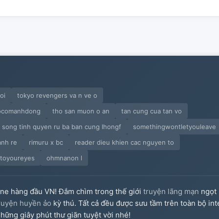
oi
tokyo revengers va n ve o
hocomanhdong
tho san muon o an
tan cung cua tan vo
song tinh quyen ru ba ban cung lhongf
somethingwontletyouleave
anh re
rimuru x bc
reader dieu khien cac nguyen to
toyoureyes
ohmnanon l
ine hàng đầu VN! Đắm chìm trong thế giới
truyện lãng mạn
ngọt 
ruyện huyền ảo
kỳ thú. Tất cả đều được sưu tầm trên toàn bộ int
hững giây phút thư giãn tuyệt vời nhé!