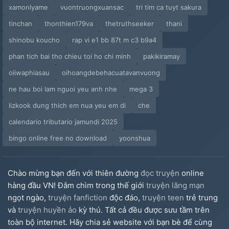
xamonlyame
vuontruongxuansac
tri tim ca tuyt sakura
tinchan
thonthien179va
thetruthseeker
thani
shinobu koucho
rap vi e1 bb 87t m c3 b9a4
phan tich bai tho chieu toi ho chi minh
pakikiramay
oiiwaphiasau
oihoangdebehacuatavanvuong
ne hau boi lam nguoi yeu anh nhe
mega 3
lizkook dung thich em nua yeu em di
che
calendario tributario jamundi 2025
bingo online free no download
yoonshua
Chào mừng bạn đến với thiên đường
đọc truyện
online
hàng đầu VN! Đắm chìm trong thế giới
truyện lãng mạn
ngọt ngào,
truyện fanfiction
độc đáo,
truyện teen
trẻ trung
và
truyện huyền ảo
kỳ thú. Tất cả đều được sưu tầm trên
toàn bộ internet. Hãy chia sẻ website với bạn bè để cùng