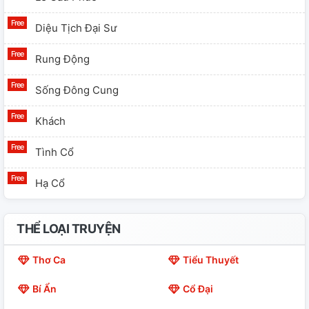
nguyên là hắn trúng Miêu Cương phi tần cấp hoàng đế
hạ chu sa cổ, mỗi đến đêm trăng tròn nhất định phải
Diệu Tịch Đại Sư
giao hợp, nếu không kinh m
Rung Động
Sống Đông Cung
Khách
Tình Cổ
Hạ Cổ
THỂ LOẠI TRUYỆN
Thơ Ca
Tiểu Thuyết
Bí Ẩn
Cổ Đại