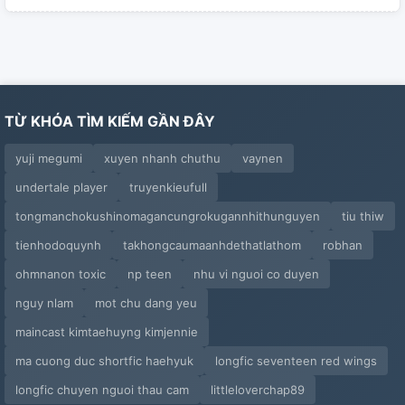
TỪ KHÓA TÌM KIẾM GẦN ĐÂY
yuji megumi
xuyen nhanh chuthu
vaynen
undertale player
truyenkieufull
tongmanchokushinomagancungrokugannhithunguyen
tiu thiw
tienhodoquynh
takhongcaumaanhdethatlathom
robhan
ohmnanon toxic
np teen
nhu vi nguoi co duyen
nguy nlam
mot chu dang yeu
maincast kimtaehuyng kimjennie
ma cuong duc shortfic haehyuk
longfic seventeen red wings
longfic chuyen nguoi thau cam
littleloverchap89