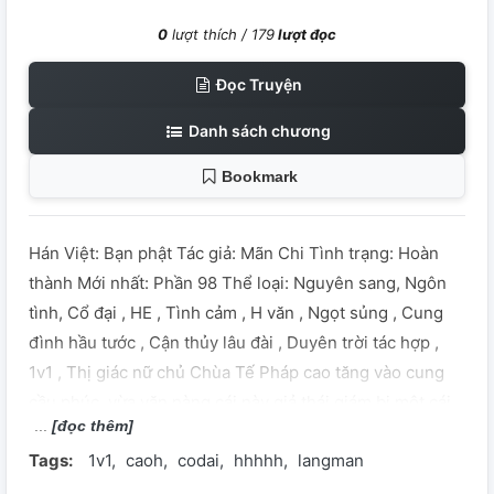
0
lượt thích /
179
lượt đọc
Đọc Truyện
Danh sách chương
Bookmark
Hán Việt: Bạn phật Tác giả: Mãn Chi Tình trạng: Hoàn
thành Mới nhất: Phần 98 Thể loại: Nguyên sang, Ngôn
tình, Cổ đại , HE , Tình cảm , H văn , Ngọt sủng , Cung
đình hầu tước , Cận thủy lâu đài , Duyên trời tác hợp ,
1v1 , Thị giác nữ chủ Chùa Tế Pháp cao tăng vào cung
cầu phúc, vừa vặn nàng cái này giả thái giám bị một cái
[đọc thêm]
lão thái giám quấy rầy. Khi đó hắn chặn lại lão thái giám
Tags:
1v1
caoh
codai
hhhhh
langman
cứu nàng. Sau lại, nàng nghe được hắn trong phòng đồ
sứ vỡ vụn thanh âm, vọt vào đi dìu hắn. Vốn là ôn hòa