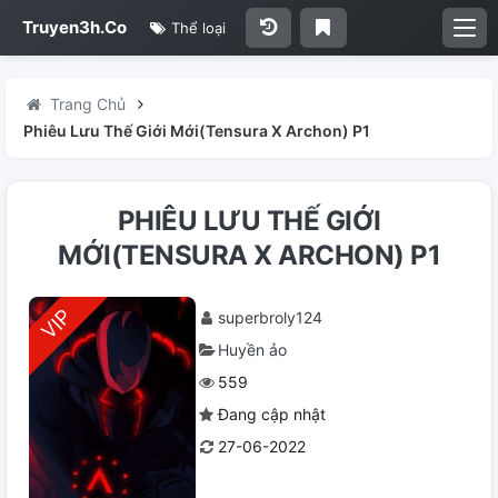
Truyen3h.Co
Thể loại
Trang Chủ
Phiêu Lưu Thế Giới Mới(Tensura X Archon) P1
PHIÊU LƯU THẾ GIỚI
MỚI(TENSURA X ARCHON) P1
superbroly124
Huyền ảo
559
Đang cập nhật
27-06-2022