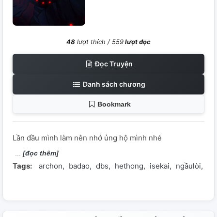
48
lượt thích /
559
lượt đọc
Đọc Truyện
Danh sách chương
Bookmark
Lần đầu mình làm nên nhớ ủng hộ mình nhé
[đọc thêm]
Tags:
archon
badao
dbs
hethong
isekai
ngầulòi
sl