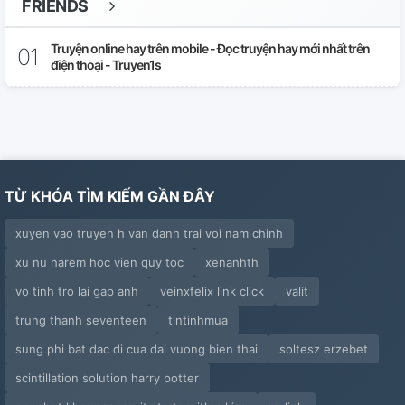
FRIENDS
Truyện online hay trên mobile - Đọc truyện hay mới nhất trên
điện thoại - Truyen1s
TỪ KHÓA TÌM KIẾM GẦN ĐÂY
xuyen vao truyen h van danh trai voi nam chinh
xu nu harem hoc vien quy toc
xenanhth
vo tinh tro lai gap anh
veinxfelix link click
valit
trung thanh seventeen
tintinhmua
sung phi bat dac di cua dai vuong bien thai
soltesz erzebet
scintillation solution harry potter