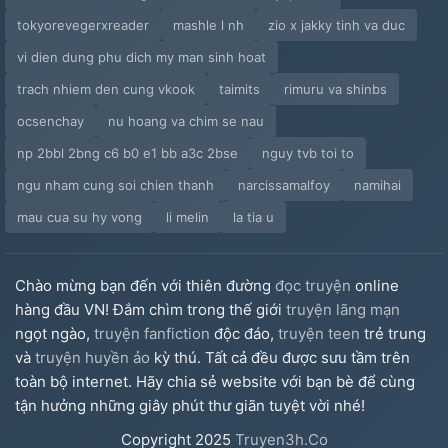
tokyorevegerxreader
mashle l nh
zio x jakky tinh va duc
vi dien dung phu dich my man sinh hoat
trach nhiem den cung vkook
taimits
rimuru va shinbs
ocsenchay
nu hoang va chim se nau
np 2bbl 2bng c6 b0 e1 bb a3c 2bse
nguy tvb toi to
ngu nham cung soi chien thanh
narcissamalfoy
namihai
mau cua su hy vong
li melin
la tia u
Chào mừng bạn đến với thiên đường
đọc truyện
online
hàng đầu VN! Đắm chìm trong thế giới
truyện lãng mạn
ngọt ngào,
truyện fanfiction
độc đáo,
truyện teen
trẻ trung
và
truyện huyền ảo
kỳ thú. Tất cả đều được sưu tầm trên
toàn bộ internet. Hãy chia sẻ website với bạn bè để cùng
tận hưởng những giây phút thư giãn tuyệt vời nhé!
Copyright
2025
Truyen3h.Co