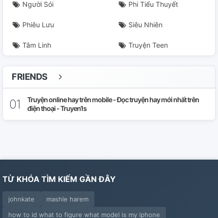
Người Sói
Phi Tiểu Thuyết
Phiêu Lưu
Siêu Nhiên
Tâm Linh
Truyện Teen
FRIENDS
Truyện online hay trên mobile - Đọc truyện hay mới nhất trên
điện thoại - Truyen1s
TỪ KHÓA TÌM KIẾM GẦN ĐÂY
johnkate
mashle harem
how to id what to figure what model is my iphone