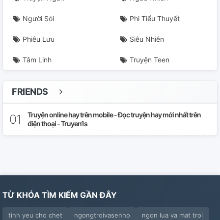
Người Sói
Phi Tiểu Thuyết
Phiêu Lưu
Siêu Nhiên
Tâm Linh
Truyện Teen
FRIENDS
Truyện online hay trên mobile - Đọc truyện hay mới nhất trên
điện thoại - Truyen1s
TỪ KHÓA TÌM KIẾM GẦN ĐÂY
tinh yeu cho chet
ngongtroivasenho
ngon lua va mat troi