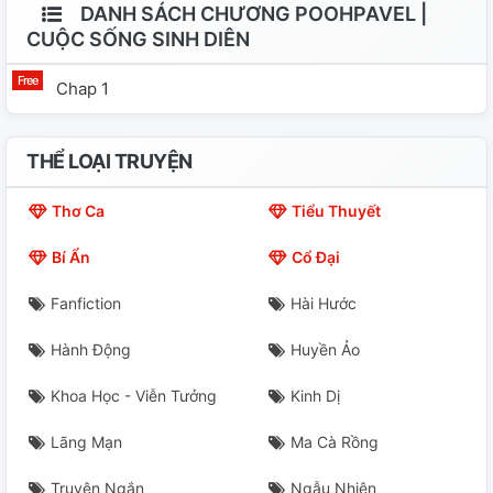
DANH SÁCH CHƯƠNG POOHPAVEL |
CUỘC SỐNG SINH DIÊN
Chap 1
THỂ LOẠI TRUYỆN
Thơ Ca
Tiểu Thuyết
Bí Ẩn
Cổ Đại
Fanfiction
Hài Hước
Hành Động
Huyền Ảo
Khoa Học - Viễn Tưởng
Kinh Dị
Lãng Mạn
Ma Cà Rồng
Truyện Ngắn
Ngẫu Nhiên