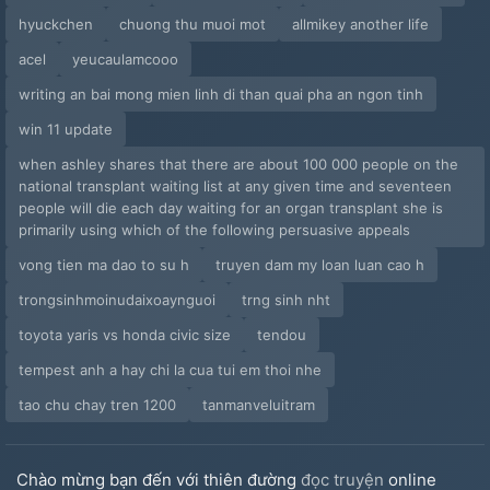
hyuckchen
chuong thu muoi mot
allmikey another life
acel
yeucaulamcooo
writing an bai mong mien linh di than quai pha an ngon tinh
win 11 update
when ashley shares that there are about 100 000 people on the
national transplant waiting list at any given time and seventeen
people will die each day waiting for an organ transplant she is
primarily using which of the following persuasive appeals
vong tien ma dao to su h
truyen dam my loan luan cao h
trongsinhmoinudaixoaynguoi
trng sinh nht
toyota yaris vs honda civic size
tendou
tempest anh a hay chi la cua tui em thoi nhe
tao chu chay tren 1200
tanmanveluitram
Chào mừng bạn đến với thiên đường
đọc truyện
online