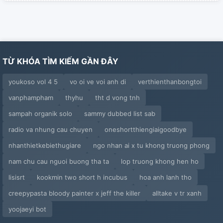
TỪ KHÓA TÌM KIẾM GẦN ĐÂY
youkoso vol 4 5
vo oi ve voi anh di
verthienthanbongtoi
vanphampham
thyhu
tht d vong tnh
sampah organik solo
sammy dubbed list sab
radio va nhung cau chuyen
oneshortthiengiaigoodbye
nhanthietkebiethugiare
ngo nhan ai x tu khong truong phong
nam chu cau nguoi buong tha ta
lop truong khong hen ho
lisisrt
kookmin two short h incubus
hoa anh lanh tho
creepypasta bloody painter x jeff the killer
alltake v tr xanh
yoojaeyi bot