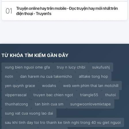
Chap 32
Truyện online hay trên mobile - Đọc truyện hay mới nhất trên
điện thoại - Truyen1s
TỪ KHÓA TÌM KIẾM GẦN ĐÂY
vung bien nguoi ome gfa
truy n lucy chibi
sukufushj
notn
dan harem nu cua takemicho
alltake tong hop
yen quynh grace
wodahs
web xem phim thai lan motchill
vipperrascal
truyen bac chien ngot
triangle55
thutoi
thunhatcong
tan binh cua sm
sungwoonlovemixtape
sung vat cua vuong lao dai
sau khi tinh day toi tro thanh ke tinh nghi trong 40 vu giet nguoi