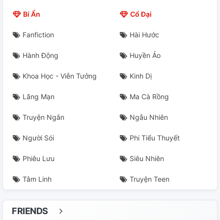
Chap 22
Bí Ẩn
Cổ Đại
Chap 23
Fanfiction
Hài Hước
Chap 24
Hành Động
Huyền Ảo
Chap 25
Khoa Học - Viễn Tưởng
Kinh Dị
Chap 26
Lãng Mạn
Ma Cà Rồng
Chap 27
Truyện Ngắn
Ngẫu Nhiên
Chap 28
Người Sói
Phi Tiểu Thuyết
Phiêu Lưu
Siêu Nhiên
Chap 29
Tâm Linh
Truyện Teen
Chap 30
Chap 31
FRIENDS