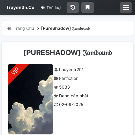
Truyen3h.Co
Thể loại
Trang Chủ
[PureShadow] 𝔍𝔞𝔪𝔟𝔬𝔲𝔫𝔡
[PURESHADOW] 𝔍𝔞𝔪𝔟𝔬𝔲𝔫𝔡
hhuyentr201
Fanfiction
5033
Đang cập nhật
02-09-2025