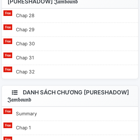
[PURESHADOW] 𝔍𝔞𝔪𝔟𝔬𝔲𝔫𝔡
Chap 28
Chap 29
Chap 30
Chap 31
Chap 32
DANH SÁCH CHƯƠNG [PURESHADOW]
𝔍𝔞𝔪𝔟𝔬𝔲𝔫𝔡
Summary
Chap 1