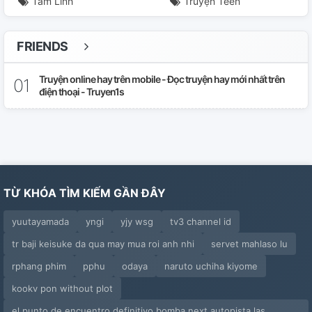
Tâm Linh
Truyện Teen
FRIENDS
Truyện online hay trên mobile - Đọc truyện hay mới nhất trên
điện thoại - Truyen1s
TỪ KHÓA TÌM KIẾM GẦN ĐÂY
yuutayamada
yngi
yjy wsg
tv3 channel id
tr baji keisuke da qua may mua roi anh nhi
servet mahlaso lu
rphang phim
pphu
odaya
naruto uchiha kiyome
kookv pon without plot
el punto de encuentro definitivo bomba next autopista las