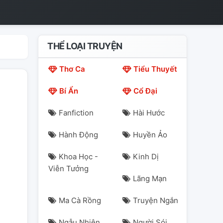
THỂ LOẠI TRUYỆN
Thơ Ca
Tiểu Thuyết
Bí Ẩn
Cổ Đại
Fanfiction
Hài Hước
Hành Động
Huyền Ảo
Khoa Học -
Kinh Dị
Viễn Tưởng
Lãng Mạn
Ma Cà Rồng
Truyện Ngắn
Ngẫu Nhiên
Người Sói