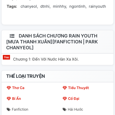
Tags:
chanyeol
dtnhi
minhhy
ngontinh
rainyouth
nước Hàn Quốc xa xôi. Và khi cô cảm thấy tuyệt vọng
nhất. Anh lại đến bên cô. Nắm lấy tay cô. - Nhưng liệu
mọi chuyện có tốt đẹp như cô nghĩ!? Hay là còn rất
nhiều trắc trở và gian nan? - Hãy đón xem!!
DANH SÁCH CHƯƠNG RAIN YOUTH
[MƯA THANH XUÂN][FANFICTION | PARK
CHANYEOL]
Chương 1: Đến Với Nước Hàn Xa Xôi.
THỂ LOẠI TRUYỆN
Thơ Ca
Tiểu Thuyết
Bí Ẩn
Cổ Đại
Fanfiction
Hài Hước