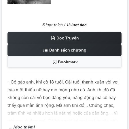
5
lượt thích /
13
lượt đọc
Đọc Truyện
Danh sách chương
Bookmark
- Cô gặp anh, khi cô 18 tuổi. Cái tuổi thanh xuân vời vợi
của một thiếu nữ hay mơ mộng như cô. Anh khi đó đã
không còn cái vỏ bọc đáng yêu, năng động mà cô hay
thấy qua màn ảnh rộng. Mà anh khi đó... Chững chạc,
trầm tĩnh và nhiều hơn là nét mị hoặc của đàn ông. - Vì
ước mơ và đam mê. Cô bỏ ngoài tai mọi sự khuyên nhủ,
[đọc thêm]
răn đe của gia đình. Một thân một mình lặn lội sang