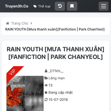
Truyen3h.Co
Thể loại
Trang Chủ
RAIN YOUTH [Mưa thanh xuân][Fanfiction | Park ChanYeol]
RAIN YOUTH [MƯA THANH XUÂN]
[FANFICTION | PARK CHANYEOL]
_DTNhi__
Lãng mạn
13
Đang cập nhật
15-07-2016