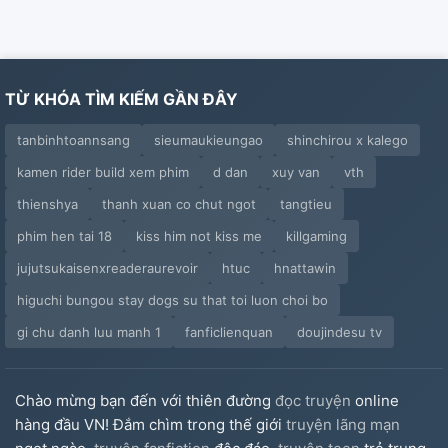
TỪ KHÓA TÌM KIẾM GẦN ĐÂY
tanbinhtoannsang
sieumaukieungao
shinchirou x kalego
kamen rider build xem phim
d dan
xuy van
vth
thienshya
thanh xuan co chut ngot
tangtieu
phim hen tai 18
kiss him not kiss me
killgaming
jujutsukaisenxreaderaurevoir
htuc
hnattawin
higuchi bungou stay dogs su that toi luon choi bo
gi chu danh luu manh 1
fanficlienquan
doujindesu tv
Chào mừng bạn đến với thiên đường
đọc truyện
online
hàng đầu VN! Đắm chìm trong thế giới
truyện lãng mạn