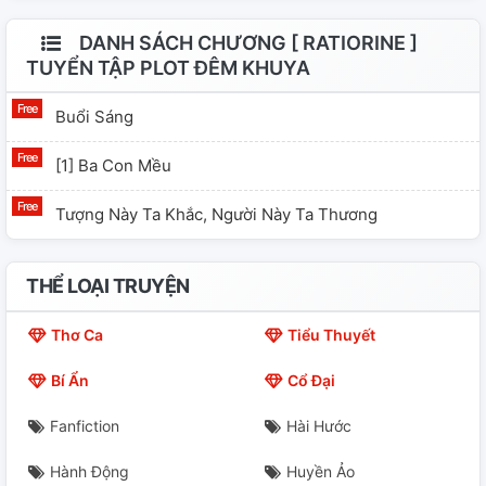
DANH SÁCH CHƯƠNG [ RATIORINE ]
TUYỂN TẬP PLOT ĐÊM KHUYA
Buổi Sáng
[1] Ba Con Mều
Tượng Này Ta Khắc, Người Này Ta Thương
THỂ LOẠI TRUYỆN
Thơ Ca
Tiểu Thuyết
Bí Ẩn
Cổ Đại
Fanfiction
Hài Hước
Hành Động
Huyền Ảo