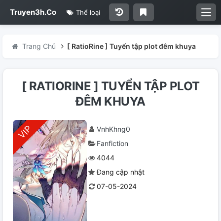
Truyen3h.Co
Thể loại
Trang Chủ
[ RatioRine ] Tuyển tập plot đêm khuya
[ RATIORINE ] TUYỂN TẬP PLOT
ĐÊM KHUYA
VnhKhng0
Fanfiction
4044
Đang cập nhật
07-05-2024