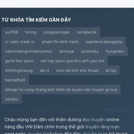
TỪ KHÓA TÌM KIẾM GẦN ĐÂY
yull108
tintng
songluanngan
socialwork
rc radio trade in
pham thi minh hanh
papelera aimogasta
namnhannghinnamcomot
lynhope
jsoonicky
hungmien
guria thoi quen
em hay quen qua khu anh yeu em
dothingotsung
dm d
csvv da tinh kho thuan
bl tay
bestialitybl
allisagi toi cung chang biet minh da xuyen vao truyen gi nua
zenittu
Chào mừng bạn đến với thiên đường
đọc truyện
online
hàng đầu VN! Đắm chìm trong thế giới
truyện lãng mạn
ngọt ngào,
truyện fanfiction
độc đáo,
truyện teen
trẻ trung