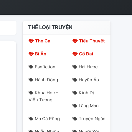
THỂ LOẠI TRUYỆN
Thơ Ca
Tiểu Thuyết
Bí Ẩn
Cổ Đại
Fanfiction
Hài Hước
Hành Động
Huyền Ảo
Khoa Học -
Kinh Dị
Viễn Tưởng
Lãng Mạn
Ma Cà Rồng
Truyện Ngắn
Ngẫu Nhiên
Người Sói