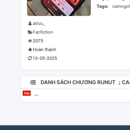
Tags:
camngot
atiso_
Fanfiction
2075
Hoàn thành
13-05-2025
DANH SÁCH CHƯƠNG RUNUT ；C
一