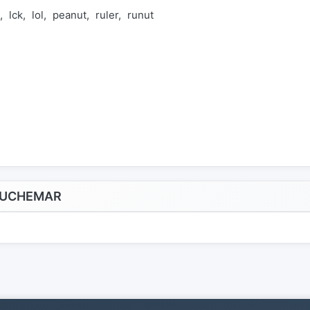
lck
lol
peanut
ruler
runut
AUCHEMAR