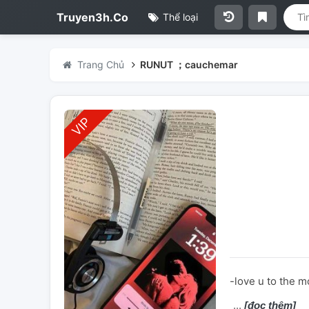
Truyen3h.Co
Thể loại
Trang Chủ
RUNUT ；cauchemar
-love u to the m
[đọc thêm]