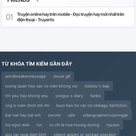
Truyện online hay trên mobile - Đọc truyện hay mới nhất trên
điện thoại - Truyen1s
TỪ KHÓA TÌM KIẾM GẦN ĐÂY
windbreakermessage
vkook gif
tuong quan hao sac vo nam khong vui
tobiizu h bap
tnt yeu hay khong yeu
soogyu s diary
fanko
cng lc nam chnh bin thi
buoi hen ho rac roi okikagu fanfiction
bat nat hay bat em
zoromi
yijin
vidangcaphetruyenngan
tra ngoc wiki
tor
to chi la hoa huong duong
ryuzen
quy tac quai dam bhtt
object assign or spread operator