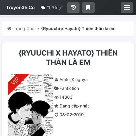
Truyen3h.Co
Thể loại
Trang Chủ
{Ryuuchi x Hayato} Thiên thần là em
{RYUUCHI X HAYATO} THIÊN
THẦN LÀ EM
Araki_Kirigaya
Fanfiction
14383
Đang cập nhật
08-02-2019