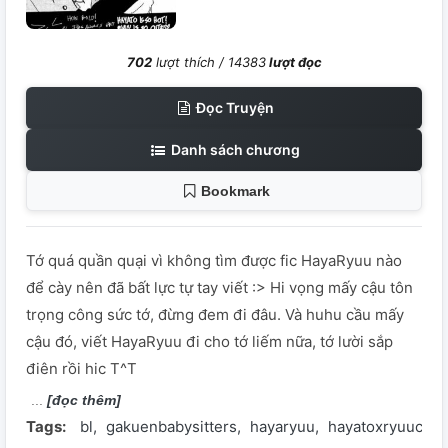
702
lượt thích /
14383
lượt đọc
Đọc Truyện
Danh sách chương
Bookmark
Tớ quá quần quại vì không tìm được fic HayaRyuu nào
để cày nên đã bất lực tự tay viết :> Hi vọng mấy cậu tôn
trọng công sức tớ, đừng đem đi đâu. Và huhu cầu mấy
cậu đó, viết HayaRyuu đi cho tớ liếm nữa, tớ lười sắp
điên rồi hic T^T
[đọc thêm]
Tags:
bl
gakuenbabysitters
hayaryuu
hayatoxryuuchi