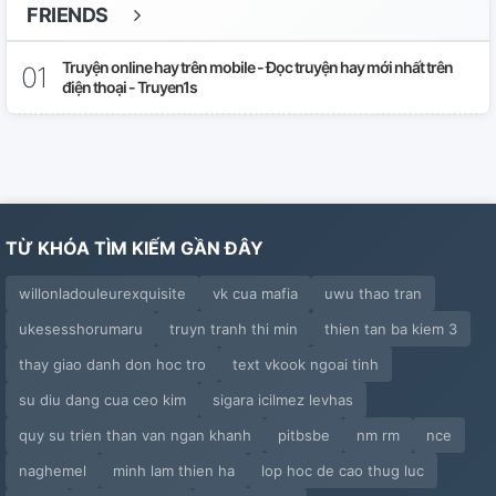
FRIENDS
Truyện online hay trên mobile - Đọc truyện hay mới nhất trên
điện thoại - Truyen1s
TỪ KHÓA TÌM KIẾM GẦN ĐÂY
willonladouleurexquisite
vk cua mafia
uwu thao tran
ukesesshorumaru
truyn tranh thi min
thien tan ba kiem 3
thay giao danh don hoc tro
text vkook ngoai tinh
su diu dang cua ceo kim
sigara icilmez levhas
quy su trien than van ngan khanh
pitbsbe
nm rm
nce
naghemel
minh lam thien ha
lop hoc de cao thug luc