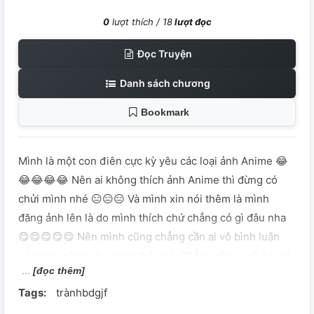
0
lượt thích /
18
lượt đọc
Đọc Truyện
Danh sách chương
Bookmark
Mình là một con điên cực kỳ yêu các loại ảnh Anime 😂
😂😂😂😂 Nên ai không thích ảnh Anime thì đừng có
chửi mình nhé 😑😑😑 Và mình xin nói thêm là mình
đăng ảnh lên là do mình thích chứ chẳng có gì đâu nha
😋😋😋😋😋 Nên mình cũng chẳng cần ai vô bình luận
cả, mình sống cho mình thôi mà. Chẳng cần ai vô nói cả
[đọc thêm]
hhhhiiiiiiiiiii 😁😁😁😁😁😁😁 •Trang xinh•🥰🥰🥰🥰🥰🥰
Tags:
trànhbdgjf