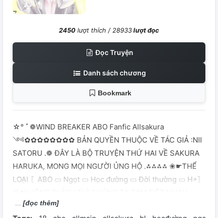
2450
lượt thích /
28933
lượt đọc
Đọc Truyện
Danh sách chương
Bookmark
☆° ﾟ❁WIND BREAKER ABO Fanfic Allsakura
༺✿✿✿✿✿✿✿✿ BẢN QUYỀN THUỘC VỀ TÁC GIẢ :NII
SATORU .❁ ĐÂY LÀ BỘ TRUYỆN THỨ HAI VỀ SAKURA
HARUKA, MONG MỌI NGƯỜI ỦNG HỘ .⁂⁂⁂⁂ ❀☛THỂ
LOẠI 〖ABO ▭ Ngọt ▭ Học đường ▭ Đời thường ▭ H+〗
🎐▮KHÔNG THÍCH THÌ CHÚNG TA TẠM BIỆT NHAU ,
[đọc thêm]
ĐỪNG NÓI NHỮNG LỜI PHỈ BÁNG NHÂN VẬT TRONG