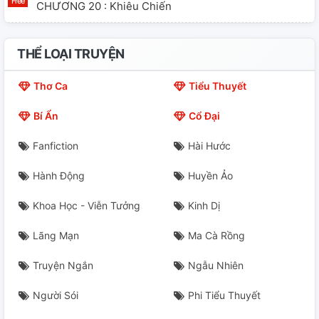
CHƯƠNG 20 : Khiêu Chiến
CHƯƠNG 21 : Vết Hôn?
THỂ LOẠI TRUYỆN
CHƯƠNG 22 : Khởi Đầu 1
Thơ Ca
Tiểu Thuyết
CHƯƠNG 23 : Khởi Đầu 2
Bí Ẩn
Cổ Đại
CHƯƠNG 24 : Khởi Đầu 3
Fanfiction
Hài Hước
CHƯƠNG 25 : Kết Thúc 1
Hành Động
Huyền Ảo
CHƯƠNG 26 : Kết Thúc 2
Khoa Học - Viễn Tưởng
Kinh Dị
CHƯƠNG 27 : Kết Thúc 3
Lãng Mạn
Ma Cà Rồng
CHƯƠNG 28 : Tra Khảo
Truyện Ngắn
Ngẫu Nhiên
CHƯƠNG 29 : Dịu Dàng
Người Sói
Phi Tiểu Thuyết