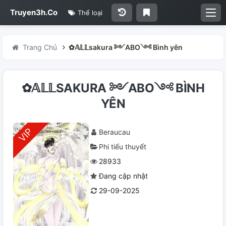
Truyen3h.Co
Thể loại
Trang Chủ
✿𝔸𝕃𝕃sakura ༻ABO༺ Bình yên
✿𝔸𝕃𝕃SAKURA ༻ABO༺ BÌNH
YÊN
Beraucau
Phi tiểu thuyết
28933
Đang cập nhật
29-09-2025