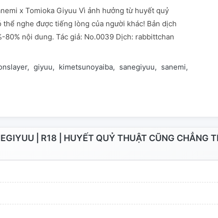
nemi x Tomioka Giyuu Vì ảnh hưởng từ huyết quỷ
ó thể nghe được tiếng lòng của người khác! Bản dịch
-80% nội dung. Tác giả: No.0039 Dịch: rabbittchan
nslayer
giyuu
kimetsunoyaiba
sanegiyuu
sanemi
shinaz
GIYUU | R18 | HUYẾT QUỶ THUẬT CŨNG CHẲNG T