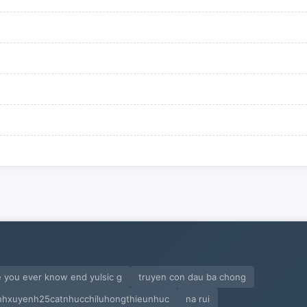
 you ever know end yulsic g
truyen con dau ba chong
nhxuyenh25catnhucchiluhongthieunhuc
na rui