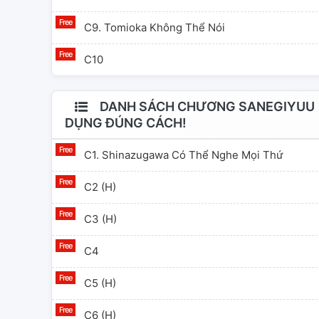
C9. Tomioka Không Thể Nói
C10
DANH SÁCH CHƯƠNG SANEGIYUU | 
DỤNG ĐÚNG CÁCH!
C1. Shinazugawa Có Thể Nghe Mọi Thứ
C2 (H)
C3 (H)
C4
C5 (H)
C6 (H)