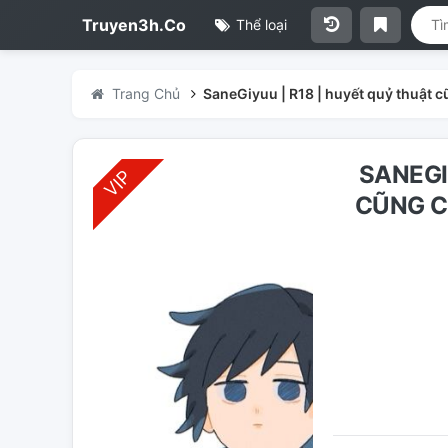
Truyen3h.Co
Thể loại
Trang Chủ
SaneGiyuu | R18 | huyết quỷ thuật 
SANEGI
CŨNG C