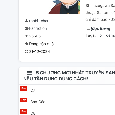
Shinazugawa Sa
thuật, Sanemi c
chỉ đảm bảo 70%
rabbittchan
Fanfiction
[đọc thêm]
Tags:
bl
demo
26566
Đang cập nhật
21-12-2024
5 CHƯƠNG MỚI NHẤT TRUYỆN SANE
NẾU TẬN DỤNG ĐÚNG CÁCH!
C7
Báo Cáo
C8