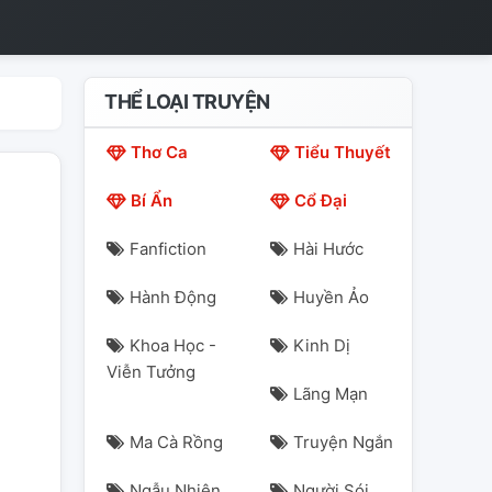
THỂ LOẠI TRUYỆN
Thơ Ca
Tiểu Thuyết
Bí Ẩn
Cổ Đại
Fanfiction
Hài Hước
Hành Động
Huyền Ảo
Khoa Học -
Kinh Dị
Viễn Tưởng
Lãng Mạn
Ma Cà Rồng
Truyện Ngắn
Ngẫu Nhiên
Người Sói