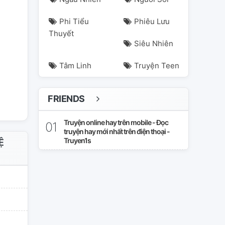
Phi Tiểu
Phiêu Lưu
Thuyết
Siêu Nhiên
Tâm Linh
Truyện Teen
ugawasanemi
tomiokagiyuu
FRIENDS
Truyện online hay trên mobile - Đọc
truyện hay mới nhất trên điện thoại -
Truyen1s
Ệ