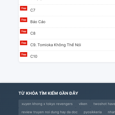
C7
Báo Cáo
C8
C9. Tomioka Không Thể Nói
C10
TỪ KHÓA TÌM KIẾM GẦN ĐÂY
xuyen khong x tokyo revengers
viken
twoshot have
review truyen noi dung hay da doc
pyosikkeria
nha