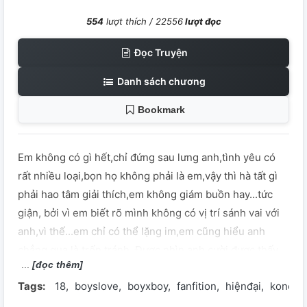
554
lượt thích /
22556
lượt đọc
Đọc Truyện
Danh sách chương
Bookmark
Em không có gì hết,chỉ đứng sau lưng anh,tình yêu có
rất nhiều loại,bọn họ không phải là em,vậy thì hà tất gì
phải hao tâm giải thích,em không giám buồn hay...tức
giận, bởi vì em biết rõ mình không có vị trí sánh vai với
anh,vì thế...em chỉ có thể lặng im,em cũng hiểu anh
chẳng qua là trốn tránh. Được nhìn anh cười,được thấy
[đọc thêm]
anh thương hại,đó chính là sự cưng chiều lớn nhất của
Tags:
18
boyslove
boyxboy
fanfition
hiệnđại
konoha
em,chỉ có thể giả câm điếc vì một mình anh,hôm nay dù
khóc hay cười thì đều là im lặng,chỉ có mình em nói rằng