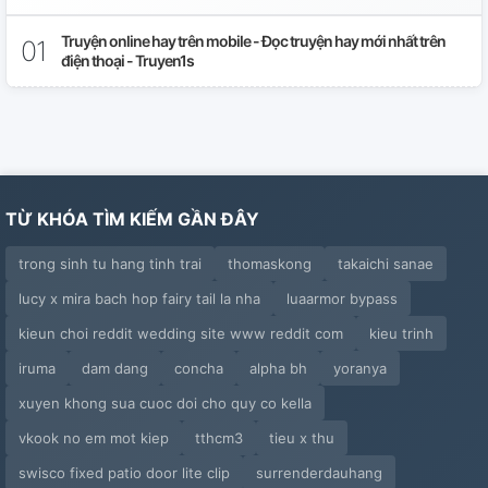
Truyện online hay trên mobile - Đọc truyện hay mới nhất trên
điện thoại - Truyen1s
TỪ KHÓA TÌM KIẾM GẦN ĐÂY
trong sinh tu hang tinh trai
thomaskong
takaichi sanae
lucy x mira bach hop fairy tail la nha
luaarmor bypass
kieun choi reddit wedding site www reddit com
kieu trinh
iruma
dam dang
concha
alpha bh
yoranya
xuyen khong sua cuoc doi cho quy co kella
vkook no em mot kiep
tthcm3
tieu x thu
swisco fixed patio door lite clip
surrenderdauhang