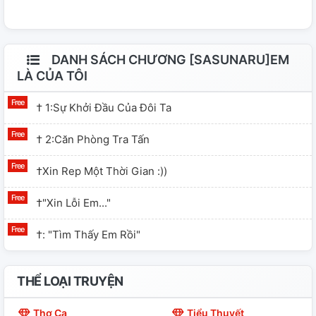
em yêu anh là chân thật,em sẽ không buồn,một mình
đối mặt với vết thương này...chỉ mình em cảm thấy đau
lòng.Chịu đựng những vết thương mà anh cho em,em sẽ
DANH SÁCH CHƯƠNG [SASUNARU]EM
cho đó là tình yêu anh dành cho em. Nhưng nếu anh
LÀ CỦA TÔI
giám phản! Em sẽ không nhường nhịn nữa,...em sẽ
† 1:sự Khởi Đầu Của Đôi Ta
khiến anh phải đau khổ,sự kìm hãm mà em phải chịu
đựng.
† 2:căn Phòng Tra Tấn
†xin Rep Một Thời Gian :))
†"xin Lỗi Em..."
†: "tìm Thấy Em Rồi"
THỂ LOẠI TRUYỆN
Thơ Ca
Tiểu Thuyết