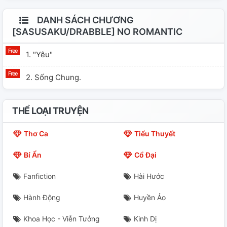
DANH SÁCH CHƯƠNG
[SASUSAKU/DRABBLE] NO ROMANTIC
1. "Yêu"
2. Sống Chung.
THỂ LOẠI TRUYỆN
Thơ Ca
Tiểu Thuyết
Bí Ẩn
Cổ Đại
Fanfiction
Hài Hước
Hành Động
Huyền Ảo
Khoa Học - Viễn Tưởng
Kinh Dị