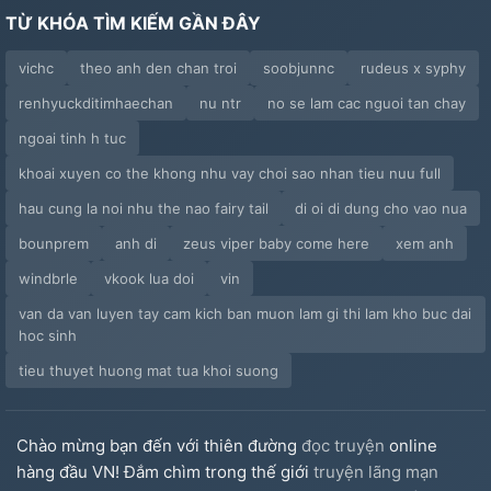
TỪ KHÓA TÌM KIẾM GẦN ĐÂY
vichc
theo anh den chan troi
soobjunnc
rudeus x syphy
renhyuckditimhaechan
nu ntr
no se lam cac nguoi tan chay
ngoai tinh h tuc
khoai xuyen co the khong nhu vay choi sao nhan tieu nuu full
hau cung la noi nhu the nao fairy tail
di oi di dung cho vao nua
bounprem
anh di
zeus viper baby come here
xem anh
windbrle
vkook lua doi
vin
van da van luyen tay cam kich ban muon lam gi thi lam kho buc dai
hoc sinh
tieu thuyet huong mat tua khoi suong
Chào mừng bạn đến với thiên đường
đọc truyện
online
hàng đầu VN! Đắm chìm trong thế giới
truyện lãng mạn