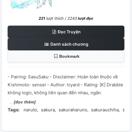
221
lượt thích /
2243
lượt đọc
Đọc Truyện
Danh sách chương
Bookmark
- Pairing: SasuSaku - Disclaimer: Hoàn toàn thuộc về
Kishimoto- sensei - Author: Icyard - Rating: [K] Drabble
không logic, không liên quan đến nhau, ngắn.
[đọc thêm]
Tags:
naruto
sakura
sakuraharuno
sakurauchiha
sara