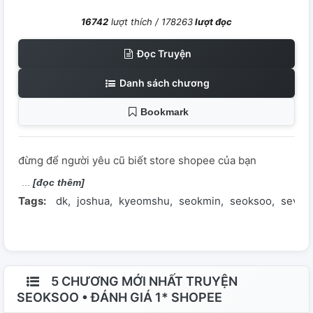
16742
lượt thích /
178263
lượt đọc
Đọc Truyện
Danh sách chương
Bookmark
đừng để người yêu cũ biết store shopee của bạn
[đọc thêm]
Tags:
dk
joshua
kyeomshu
seokmin
seoksoo
seven
5 CHƯƠNG MỚI NHẤT TRUYỆN
SEOKSOO • ĐÁNH GIÁ 1* SHOPEE