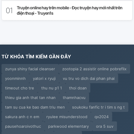
32
Truyện online hay trên mobile - Đọc truyện hay mới nhất trên
điện thoại - Truyen1s
33
34
35
TỪ KHÓA TÌM KIẾM GẦN ĐÂY
36. End
zunya shiny facial cleanser
zootopia 2 assistir online pobreflix
Extra 1: Vòng Xoay Thời Gian Cuốn Em Về Ngày Hôm
Qua
yoonminnh
yatori x ryuji
vu tru vo dich dai phan phai
timeout cho tre
thu nu p1 1
thoi doan
Extra 2: Đi Công Tác
thieu gia anh that tan nhan
thamnhacvu
Extra 3: Nghịch Dại
tam su cua ke bao dam triu men
soukoku fanfic tr i tim s ng t
sakura anh c n em
ryulee misunderstood
qx2024
pausehoaroivothuc
parkwood elementary
ora 5 suv