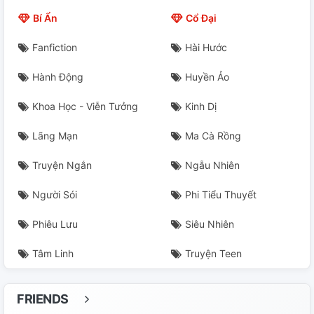
22
Bí Ẩn
Cổ Đại
23
Fanfiction
Hài Hước
24
Hành Động
Huyền Ảo
25
Khoa Học - Viễn Tưởng
Kinh Dị
26
Lãng Mạn
Ma Cà Rồng
27
Truyện Ngắn
Ngẫu Nhiên
28
Người Sói
Phi Tiểu Thuyết
Phiêu Lưu
Siêu Nhiên
29
Tâm Linh
Truyện Teen
30
31
FRIENDS