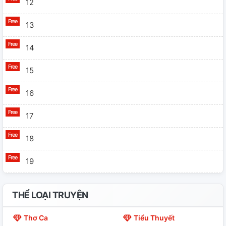
12
13
14
15
16
17
18
19
20
THỂ LOẠI TRUYỆN
21
Thơ Ca
Tiểu Thuyết