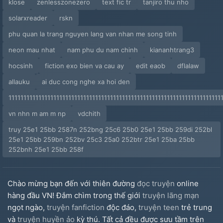
klose
zenlesszonezero
text fic tr
tanjiro thu nho
solarxreader
rskn
phu quan la trang nguyen lang van nhan me song tinh
neon mau nhat
nam phu du nam chinh
kiananhtrang3
hocsinh
fiction exo bien va cau ay
edit eaob
dflalaw
allauku
ai duc cong nghe xa hoi den
11111111111111111111111111111111111111111111111111111111111111111111111
vn nhn m am m np
vdchith
truy 25e1 25bb 2587n 252bng 25c6 25b0 25e1 25bb 259di 252bl
25e1 25bb 259bn 252bv 25c3 25a0 252btr 25e1 25ba 25bb
252bnh 25e1 25bb 258f
Chào mừng bạn đến với thiên đường
đọc truyện
online
hàng đầu VN! Đắm chìm trong thế giới
truyện lãng mạn
ngọt ngào,
truyện fanfiction
độc đáo,
truyện teen
trẻ trung
và
truyện huyền ảo
kỳ thú. Tất cả đều được sưu tầm trên