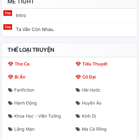
ME TIGHT
Intro
Ta Vẫn Còn Nhau.
THỂ LOẠI TRUYỆN
Thơ Ca
Tiểu Thuyết
Bí Ẩn
Cổ Đại
Fanfiction
Hài Hước
Hành Động
Huyền Ảo
Khoa Học - Viễn Tưởng
Kinh Dị
Lãng Mạn
Ma Cà Rồng