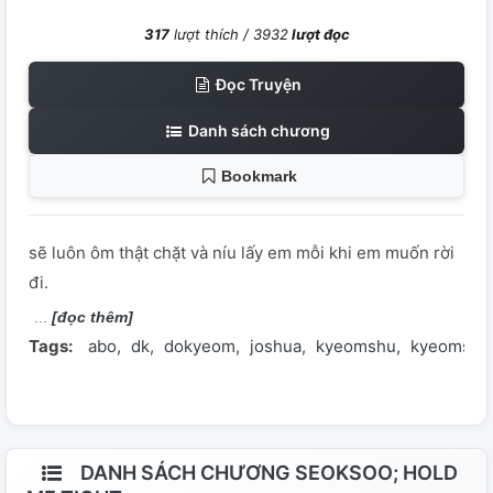
317
lượt thích /
3932
lượt đọc
Đọc Truyện
Danh sách chương
Bookmark
sẽ luôn ôm thật chặt và níu lấy em mỗi khi em muốn rời
đi.
[đọc thêm]
Tags:
abo
dk
dokyeom
joshua
kyeomshu
kyeomshu
DANH SÁCH CHƯƠNG SEOKSOO; HOLD