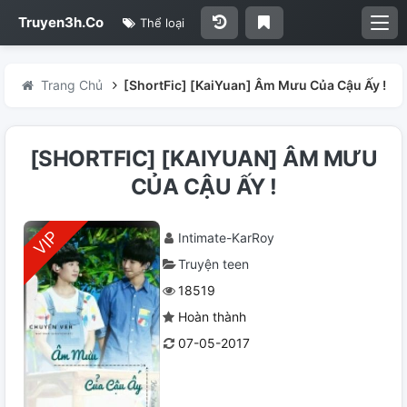
Truyen3h.Co
Thể loại
Trang Chủ
[ShortFic] [KaiYuan] Âm Mưu Của Cậu Ấy !
[SHORTFIC] [KAIYUAN] ÂM MƯU
CỦA CẬU ẤY !
Intimate-KarRoy
Truyện teen
18519
Hoàn thành
07-05-2017