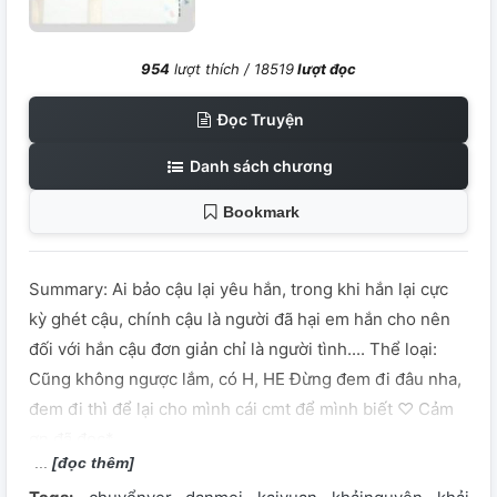
954
lượt thích /
18519
lượt đọc
Đọc Truyện
Danh sách chương
Bookmark
Summary: Ai bảo cậu lại yêu hắn, trong khi hắn lại cực
kỳ ghét cậu, chính cậu là người đã hại em hắn cho nên
đối với hắn cậu đơn giản chỉ là người tình.... Thể loại:
Cũng không ngược lắm, có H, HE Đừng đem đi đâu nha,
đem đi thì để lại cho mình cái cmt để mình biết ♡ Cảm
ơn đã đọc*
[đọc thêm]