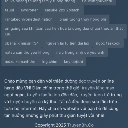
toi va hoang thuong tam y tuong thong
tieucungnuvantu
teuui
swdroner
sasuke 2bx 2bitachi
rantakeonlyonedestination
phan tuong thuy hong phi
on going sau khi toan cau tien hoa ta dung dau chuoi thuc an that
luu
obanai x misuri r34
nguyen lai tu tien dai lao
ngoc taekook
natsu san thu yeu khong
nalu trong sinh de yeu anh
mdzs xemanhthe
lng chim
kny dojishi
Chào mừng bạn đến với thiên đường
đọc truyện
online
hàng đầu VN! Đắm chìm trong thế giới
truyện lãng mạn
ngọt ngào,
truyện fanfiction
độc đáo,
truyện teen
trẻ trung
và
truyện huyền ảo
kỳ thú. Tất cả đều được sưu tầm trên
toàn bộ internet. Hãy chia sẻ website với bạn bè để cùng
tận hưởng những giây phút thư giãn tuyệt vời nhé!
Copyright
2025
Truyen3h.Co