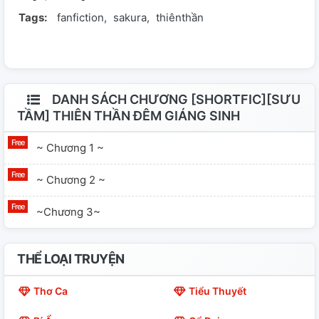
Tags:
fanfiction
sakura
thiênthần
cô đơn ,tủi thân trong cô.Liệu tình yêu đó có là phép
màu chữa khỏi căn bệnh ko?Số phận cô gái này sẽ như
thế nào?
DANH SÁCH CHƯƠNG [SHORTFIC][SƯU
TẦM] THIÊN THẦN ĐÊM GIÁNG SINH
~ Chương 1 ~
~ Chương 2 ~
~Chương 3~
THỂ LOẠI TRUYỆN
Thơ Ca
Tiểu Thuyết