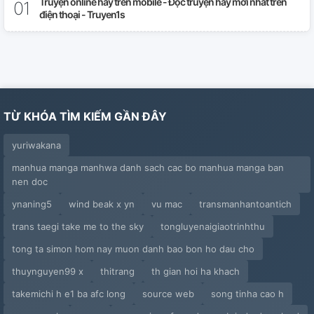
Truyện online hay trên mobile - Đọc truyện hay mới nhất trên
điện thoại - Truyen1s
TỪ KHÓA TÌM KIẾM GẦN ĐÂY
yuriwakana
manhua manga manhwa danh sach cac bo manhua manga ban
nen doc
ynaning5
wind beak x yn
vu mac
transmanhantoantich
trans taegi take me to the sky
tongluyenaigiaotrinhthu
tong ta simon hom nay muon danh bao bon ho dau cho
thuynguyen99 x
thitrang
th gian hoi ha khach
takemichi h e1 ba afc long
source web
song tinha cao h