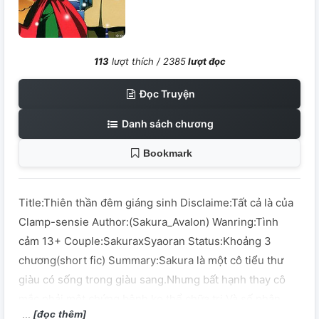
113
lượt thích /
2385
lượt đọc
Đọc Truyện
Danh sách chương
Bookmark
Title:Thiên thần đêm giáng sinh Disclaime:Tất cả là của
Clamp-sensie Author:(Sakura_Avalon) Wanring:Tình
cảm 13+ Couple:SakuraxSyaoran Status:Khoảng 3
chương(short fic) Summary:Sakura là một cô tiểu thư
giàu có sống trong giàu sang.Nhưng bất hạnh thay cô
mắc phải một chứng bệnh ko thể chữa trị.Và số phận
[đọc thêm]
đưa đẩy cô gặp một chàng trai có thể cảm hoá được nỗi