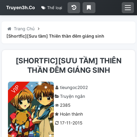
Truyen3h.Co
Thể loại
Trang Chủ
[Shortfic][Sưu tầm] Thiên thần đêm giáng sinh
[SHORTFIC][SƯU TẦM] THIÊN
THẦN ĐÊM GIÁNG SINH
tieungoc2002
Truyện ngắn
2385
Hoàn thành
17-11-2015