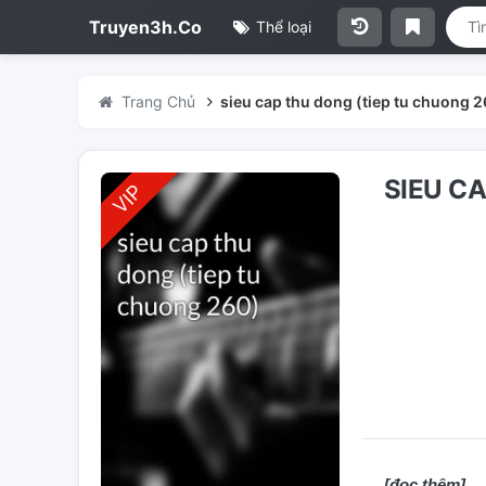
Truyen3h.Co
Thể loại
Trang Chủ
sieu cap thu dong (tiep tu chuong 
SIEU C
[đọc thêm]