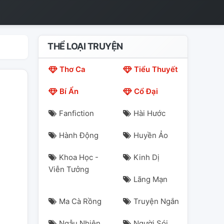
THỂ LOẠI TRUYỆN
Thơ Ca
Tiểu Thuyết
Bí Ẩn
Cổ Đại
Fanfiction
Hài Hước
Hành Động
Huyền Ảo
Khoa Học -
Kinh Dị
Viễn Tưởng
Lãng Mạn
Ma Cà Rồng
Truyện Ngắn
Ngẫu Nhiên
Người Sói