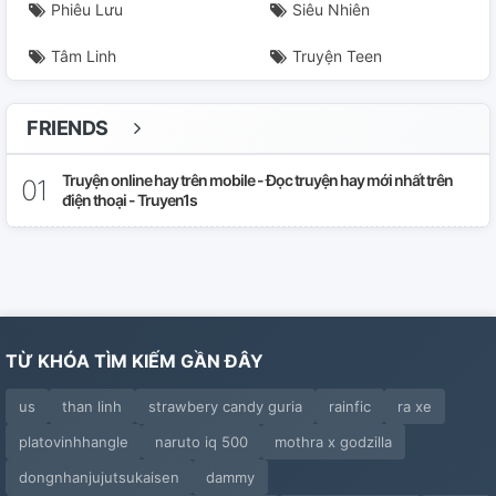
Phiêu Lưu
Siêu Nhiên
ĐOẢN 26 : (Ngoại Truyện)
Tâm Linh
Truyện Teen
ĐOẢN 27 : (Ngoại Truyện H ?)
ĐOẢN 28 : 10cm
FRIENDS
ĐOẢN 29 : Quay Về
Truyện online hay trên mobile - Đọc truyện hay mới nhất trên
điện thoại - Truyen1s
ĐOẢN 30 : Hôn
ĐOẢN 31 :
ĐOẢN 32 :
TỪ KHÓA TÌM KIẾM GẦN ĐÂY
ĐOẢN 33 :
us
than linh
strawbery candy guria
rainfic
ra xe
ĐOẢN 34 :
platovinhhangle
naruto iq 500
mothra x godzilla
ĐOẢN 35 :
dongnhanjujutsukaisen
dammy