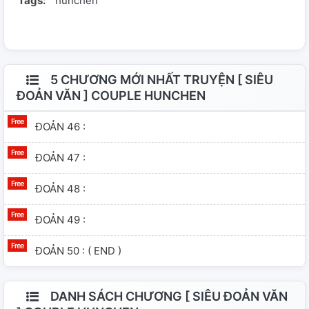
Tags:
hunchen
5 CHƯƠNG MỚI NHẤT TRUYỆN [ SIÊU
ĐOẢN VĂN ] COUPLE HUNCHEN
ĐOẢN 46 :
ĐOẢN 47 :
ĐOẢN 48 :
ĐOẢN 49 :
ĐOẢN 50 : ( END )
DANH SÁCH CHƯƠNG [ SIÊU ĐOẢN VĂN