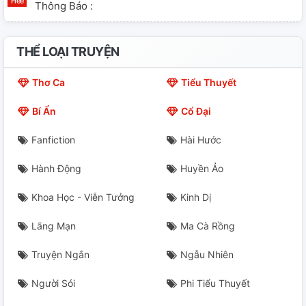
Thông Báo :
ĐOẢN 18 : (Ngoại Truyện 1)
THỂ LOẠI TRUYỆN
ĐOẢN 19 : Điểm Tựa
Thơ Ca
Tiểu Thuyết
ĐOẢN 20 : Ghen ?
Bí Ẩn
Cổ Đại
ĐOẢN 21 : Trốn Tìm
Fanfiction
Hài Hước
ĐOẢN 22 : Không Làm Được
Hành Động
Huyền Ảo
ĐOẢN 23 : (Ngoại Truyện)
Khoa Học - Viễn Tưởng
Kinh Dị
Fic Mới
Lãng Mạn
Ma Cà Rồng
ĐOẢN 24 : Bữa Tiệc (Ngoại Truyện)
Truyện Ngắn
Ngẫu Nhiên
ĐOẢN 25 : (Ngoại Truyện)
Người Sói
Phi Tiểu Thuyết