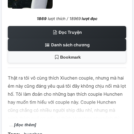
1869
lượt thích /
18969
lượt đọc
Đọc Truyện
Danh sách chương
Bookmark
Thật ra tôi vô cùng thích Xiuchen couple, nhưng mà hai
ẻm này cũng đáng yêu quá tôi đây không chịu nổi mà lọt
hố. Tôi làm đoản cho những bạn thích couple Hunchen
hay muốn tìm hiểu với couple này. Couple Hunchen
cũng chẳng có nhiều người ship đâu nhỉ, nhưng mà
mình thích quá cơ, nếu ai thích Hunchen như mình thì
[đọc thêm]
cmt cho tôi biết với nhé ╰(*'︶'*)╯♡