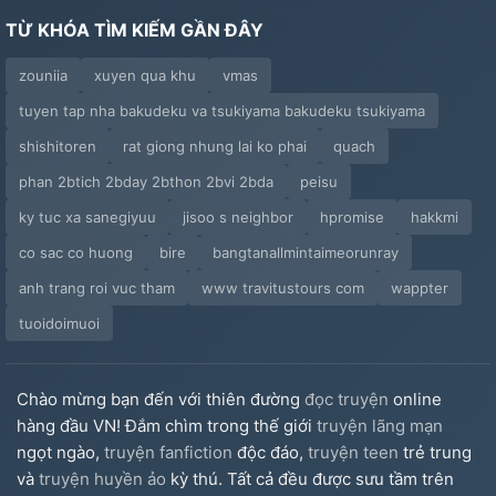
TỪ KHÓA TÌM KIẾM GẦN ĐÂY
zouniia
xuyen qua khu
vmas
tuyen tap nha bakudeku va tsukiyama bakudeku tsukiyama
shishitoren
rat giong nhung lai ko phai
quach
phan 2btich 2bday 2bthon 2bvi 2bda
peisu
ky tuc xa sanegiyuu
jisoo s neighbor
hpromise
hakkmi
co sac co huong
bire
bangtanallmintaimeorunray
anh trang roi vuc tham
www travitustours com
wappter
tuoidoimuoi
Chào mừng bạn đến với thiên đường
đọc truyện
online
hàng đầu VN! Đắm chìm trong thế giới
truyện lãng mạn
ngọt ngào,
truyện fanfiction
độc đáo,
truyện teen
trẻ trung
và
truyện huyền ảo
kỳ thú. Tất cả đều được sưu tầm trên