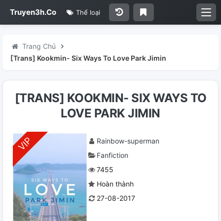
Truyen3h.Co
Thể loại
Trang Chủ
[Trans] Kookmin- Six Ways To Love Park Jimin
[TRANS] KOOKMIN- SIX WAYS TO
LOVE PARK JIMIN
Rainbow-superman
Fanfiction
7455
Hoàn thành
27-08-2017