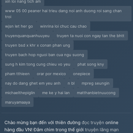
xin loi nang tich am
www 05 00 peaner hai trieu dang noi anh duong roi sang chan
troi
wjsn let her go
winrina loi chuc cau chao
truyenquanquanhuuyeu
truyen ta nuoi con ngay tan the bhtt
truyen bsd x khr x conan phan ung
truyen bach hop nguoi ban cua ngu suong
sung h kim tong cung chieu vo yeu
phat song kny
pham tthieen
orar por mexico
onepiece
nay do dang ghet em yeu anh
n bl
mpreg seungin
michaelthepiglin
me ke y hai lan
matthanbietnuucong
maruyamaaya
Chào mừng bạn đến với thiên đường
đọc truyện
online
hàng đầu VN! Đắm chìm trong thế giới
truyện lãng mạn