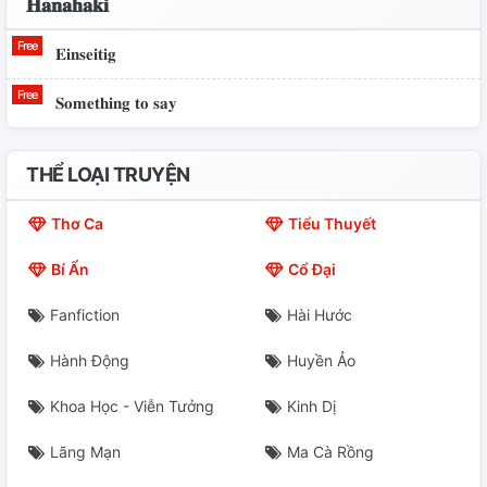
𝐇𝐚𝐧𝐚𝐡𝐚𝐤𝐢
𝐄𝐢𝐧𝐬𝐞𝐢𝐭𝐢𝐠
𝐒𝐨𝐦𝐞𝐭𝐡𝐢𝐧𝐠 𝐭𝐨 𝐬𝐚𝐲
THỂ LOẠI TRUYỆN
Thơ Ca
Tiểu Thuyết
Bí Ẩn
Cổ Đại
Fanfiction
Hài Hước
Hành Động
Huyền Ảo
Khoa Học - Viễn Tưởng
Kinh Dị
Lãng Mạn
Ma Cà Rồng