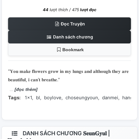
44
lượt thích /
475
lượt đọc
Đọc Truyện
Danh sách chương
Bookmark
"𝐘𝐨𝐮 𝐦𝐚𝐤𝐞 𝐟𝐥𝐨𝐰𝐞𝐫𝐬 𝐠𝐫𝐨𝐰 𝐢𝐧 𝐦𝐲 𝐥𝐮𝐧𝐠𝐬 𝐚𝐧𝐝 𝐚𝐥𝐭𝐡𝐨𝐮𝐠𝐡 𝐭𝐡𝐞𝐲 𝐚𝐫𝐞
𝐛𝐞𝐚𝐮𝐭𝐢𝐟𝐮𝐥, 𝐢 𝐜𝐚𝐧'𝐭 𝐛𝐫𝐞𝐚𝐭𝐡𝐞."
[đọc thêm]
Tags:
1x1
bl
boylove
choseungyoun
danmei
hangyu
DANH SÁCH CHƯƠNG 𝐒𝐞𝐮𝐧𝐆𝐲𝐮𝐥 |