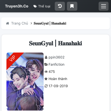
Truyen3h.Co
Thể loại
Trang Chủ
𝐒𝐞𝐮𝐧𝐆𝐲𝐮𝐥 | 𝐇𝐚𝐧𝐚𝐡𝐚𝐤𝐢
𝐒𝐞𝐮𝐧𝐆𝐲𝐮𝐥 | 𝐇𝐚𝐧𝐚𝐡𝐚𝐤𝐢
ppin3602
Fanfiction
475
Hoàn thành
17-09-2019