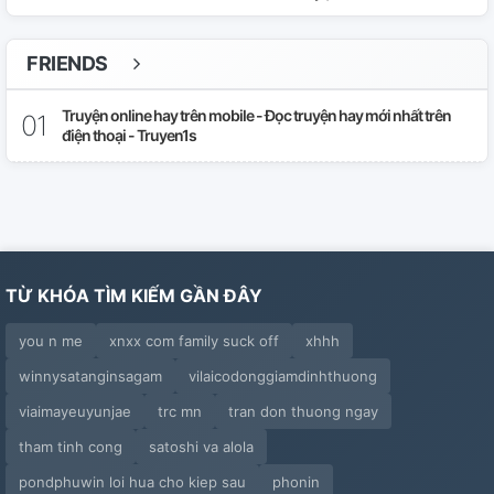
】
Quế Ngân 】 Cơ Ngực Phát Đạt, Hấp Dẫn Tóc Giả
FRIENDS
Quế Ngân ] Nếu Như Ký Ức Là Hoang Ngôn
Truyện online hay trên mobile - Đọc truyện hay mới nhất trên
điện thoại - Truyen1s
Quế Ngân 】 Phẩm Xuyên Trong Lòng
Quế Ngân 】 Dưới Cây Có Gió Thổi Qua
Quế Ngân 】 Thiên Nhiên Quyển Đối Đen Dài...
TỪ KHÓA TÌM KIẾM GẦN ĐÂY
Quế Ngân 】 Đều Nói Không Ngại Đối Phương...
you n me
xnxx com family suck off
xhhh
Xông Quế Ngân 】 Vạn Sự Phòng Lão Bản Đến Tột...
winnysatanginsagam
vilaicodonggiamdinhthuong
Joy3x Ngân 】 Rượu Giả Lầm Người
viaimayeuyunjae
trc mn
tran don thuong ngay
tham tinh cong
satoshi va alola
Quế Ngân 】 Dù Cho Trên Thân Đâm Đầy Thương Tai...
pondphuwin loi hua cho kiep sau
phonin