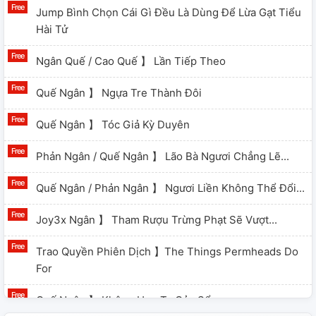
Jump Bình Chọn Cái Gì Đều Là Dùng Để Lừa Gạt Tiểu
Hài Tử
Ngân Quế / Cao Quế 】 Lần Tiếp Theo
Quế Ngân 】 Ngựa Tre Thành Đôi
Quế Ngân 】 Tóc Giả Kỳ Duyên
Phản Ngân / Quế Ngân 】 Lão Bà Ngươi Chẳng Lẽ...
Quế Ngân / Phản Ngân 】 Ngươi Liền Không Thể Đổi...
Joy3x Ngân 】 Tham Rượu Trừng Phạt Sẽ Vượt...
Trao Quyền Phiên Dịch 】the Things Permheads Do
For
Quế Ngân 】 Không Hơn Ta Cửa Sổ