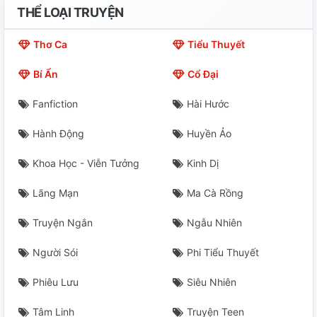
THỂ LOẠI TRUYỆN
Lương Phối
Thơ Ca
Tiểu Thuyết
Ngớ Ngẩn
Bí Ẩn
Cổ Đại
Mộng Chiểu
Fanfiction
Hài Hước
Quế Ngân 】 Từng Cây Kỳ Trong Lòng
Hành Động
Huyền Ảo
Quế Ngân 】 Năm Là Mười Một Phần Hai
Khoa Học - Viễn Tưởng
Kinh Dị
Quế Ngân 】Beside
Lãng Mạn
Ma Cà Rồng
Quế Ngân 】 Công Và Tư Rõ Ràng
Truyện Ngắn
Ngẫu Nhiên
Quế Ngân 】 Võ Sĩ Không Nên Ăn Kẹo Nhưng...
Người Sói
Phi Tiểu Thuyết
Quế Ngân 】 Vị Thành Niên Ngân Đi Tiểu Đêm...
Phiêu Lưu
Siêu Nhiên
Phản Ruộng Ngân Trong Thời Gian Tâm 】【 Quế Ngân
Tâm Linh
Truyện Teen