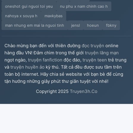
Ngân 】 Tại Khiêu Chiến BOSS Trước Đó...
oneshot gui nguoi toi yeu
nu phu x nam chinh cao h
Quế Ngân 】 Ra Mắt Xin Cẩn Thận Đánh Tơi Bời
nahoya x souya h
maxkybas
man nhung em mai la nguoi tinh
jensl
hoeun
fbkny
Tuổi Dậy Thì Vấn Đề
Chỉ Có ○ Trạch Tộc Cùng Tình Yêu Cuồng Nhiệt Kỳ...
Chào mừng bạn đến với thiên đường
đọc truyện
online
hàng đầu VN! Đắm chìm trong thế giới
truyện lãng mạn
Đào Nguyên
ngọt ngào,
truyện fanfiction
độc đáo,
truyện teen
trẻ trung
và
truyện huyền ảo
kỳ thú. Tất cả đều được sưu tầm trên
Bỏ Bài Bạc Tựa Như Kiêng Rượu Đồng Dạng...
toàn bộ internet. Hãy chia sẻ website với bạn bè để cùng
tận hưởng những giây phút thư giãn tuyệt vời nhé!
Không Việc Làm Sẽ Mơ Tới Miễn Phí Công Ty Liên
Hoan Sao
Copyright
2025
Truyen3h.Co
Một Đêm Gió Xa Khuyết Khách
Quế Ngân 】 Ta Tại
Quế Ngân ( Lỏng Hư Ngân Ám Chỉ )】Lemon