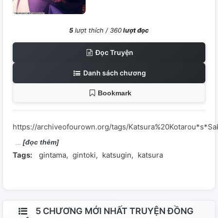
5
lượt thích /
360
lượt đọc
Đọc Truyện
Danh sách chương
Bookmark
https://archiveofourown.org/tags/Katsura%20Kotarou*s*S
[đọc thêm]
Tags:
gintama
gintoki
katsugin
katsura
5 CHƯƠNG MỚI NHẤT TRUYỆN ĐỒNG