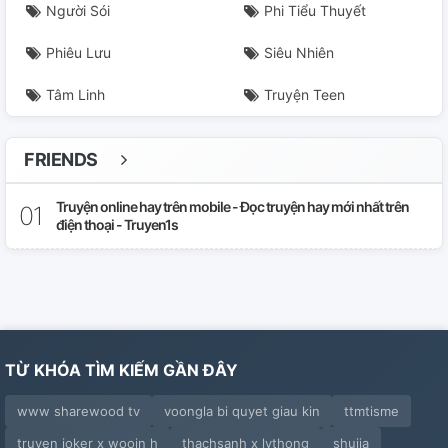
Người Sói
Phi Tiểu Thuyết
Phiêu Lưu
Siêu Nhiên
Tâm Linh
Truyện Teen
FRIENDS
Truyện online hay trên mobile - Đọc truyện hay mới nhất trên
điện thoại - Truyen1s
TỪ KHÓA TÌM KIẾM GẦN ĐÂY
www sharewood tv
voongla bi quyet giau kin
ttmtisme
truyen joker x wooin h
thachsanh x lythong
shujia