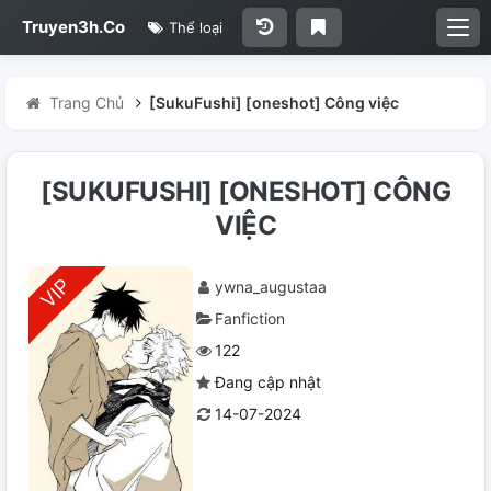
Truyen3h.Co
Thể loại
Trang Chủ
[SukuFushi] [oneshot] Công việc
[SUKUFUSHI] [ONESHOT] CÔNG
VIỆC
ywna_augustaa
Fanfiction
122
Đang cập nhật
14-07-2024