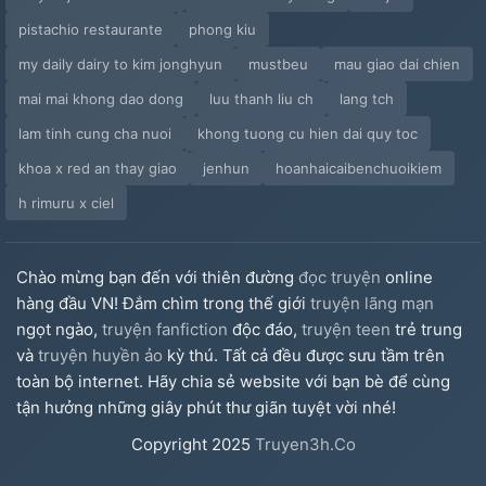
pistachio restaurante
phong kiu
my daily dairy to kim jonghyun
mustbeu
mau giao dai chien
mai mai khong dao dong
luu thanh liu ch
lang tch
lam tinh cung cha nuoi
khong tuong cu hien dai quy toc
khoa x red an thay giao
jenhun
hoanhaicaibenchuoikiem
h rimuru x ciel
Chào mừng bạn đến với thiên đường
đọc truyện
online
hàng đầu VN! Đắm chìm trong thế giới
truyện lãng mạn
ngọt ngào,
truyện fanfiction
độc đáo,
truyện teen
trẻ trung
và
truyện huyền ảo
kỳ thú. Tất cả đều được sưu tầm trên
toàn bộ internet. Hãy chia sẻ website với bạn bè để cùng
tận hưởng những giây phút thư giãn tuyệt vời nhé!
Copyright
2025
Truyen3h.Co