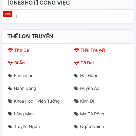
[ONESHOT] CÔNG VIỆC
1.
THỂ LOẠI TRUYỆN
Thơ Ca
Tiểu Thuyết
Bí Ẩn
Cổ Đại
Fanfiction
Hài Hước
Hành Động
Huyền Ảo
Khoa Học - Viễn Tưởng
Kinh Dị
Lãng Mạn
Ma Cà Rồng
Truyện Ngắn
Ngẫu Nhiên