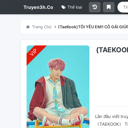
Truyen3h.Co
Thể loại
Trang Chủ
(TaeKook)TÔI YÊU EM!! CÔ GÁI GIÚ
(TAEKOOK
Lần đầu viết tru
《TAEKOOK》 Thể 