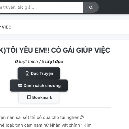
P VIỆC
)TÔI YÊU EM!! CÔ GÁI GIÚP VIỆC
0
lượt thích /
5
lượt đọc
Đọc Truyện
Danh sách chương
Bookmark
yện nên sai sót thì bỏ qua cho tui nghen😊
loại: tình cảm nam nữ Nhân vật chính : Kim