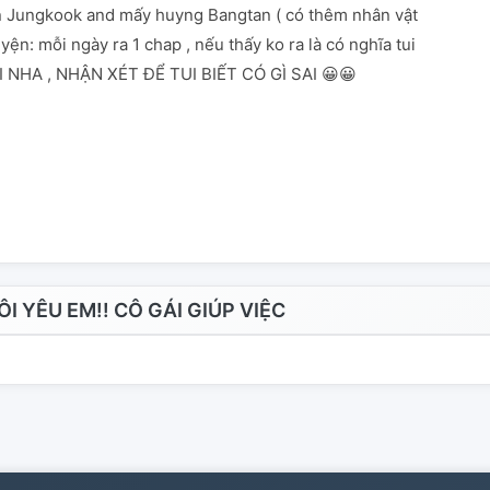
 Jungkook and mấy huyng Bangtan ( có thêm nhân vật
uyện: mỗi ngày ra 1 chap , nếu thấy ko ra là có nghĩa tui
 NHA , NHẬN XÉT ĐỂ TUI BIẾT CÓ GÌ SAI 😀😀
 YÊU EM!! CÔ GÁI GIÚP VIỆC