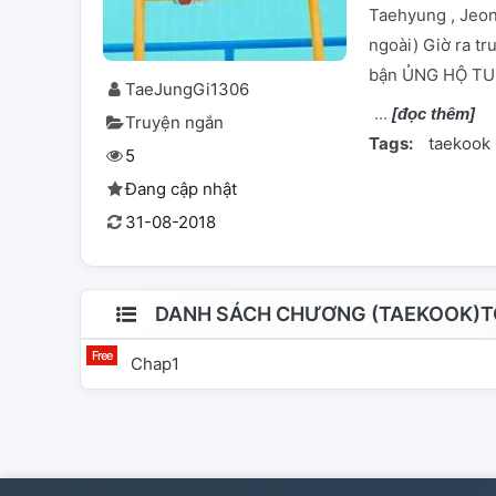
Taehyung , Jeon
ngoài) Giờ ra tr
bận ỦNG HỘ TUI
TaeJungGi1306
[đọc thêm]
Truyện ngắn
Tags:
taekook
5
Đang cập nhật
31-08-2018
DANH SÁCH CHƯƠNG (TAEKOOK)TÔI
Chap1