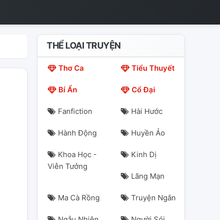
THỂ LOẠI TRUYỆN
Thơ Ca
Tiểu Thuyết
Bí Ẩn
Cổ Đại
Fanfiction
Hài Hước
Hành Động
Huyền Ảo
Khoa Học -
Kinh Dị
Viễn Tưởng
Lãng Mạn
Ma Cà Rồng
Truyện Ngắn
Ngẫu Nhiên
Người Sói