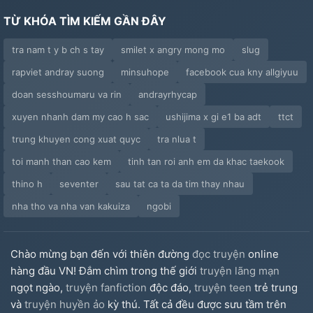
TỪ KHÓA TÌM KIẾM GẦN ĐÂY
tra nam t y b ch s tay
smilet x angry mong mo
slug
rapviet andray suong
minsuhope
facebook cua kny allgiyuu
doan sesshoumaru va rin
andrayrhycap
xuyen nhanh dam my cao h sac
ushijima x gi e1 ba adt
ttct
trung khuyen cong xuat quyc
tra nlua t
toi manh than cao kem
tinh tan roi anh em da khac taekook
thino h
seventer
sau tat ca ta da tim thay nhau
nha tho va nha van kakuiza
ngobi
Chào mừng bạn đến với thiên đường
đọc truyện
online
hàng đầu VN! Đắm chìm trong thế giới
truyện lãng mạn
ngọt ngào,
truyện fanfiction
độc đáo,
truyện teen
trẻ trung
và
truyện huyền ảo
kỳ thú. Tất cả đều được sưu tầm trên