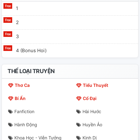
1
2
3
4 (bonus Hoi)
THỂ LOẠI TRUYỆN
Thơ Ca
Tiểu Thuyết
Bí Ẩn
Cổ Đại
Fanfiction
Hài Hước
Hành Động
Huyền Ảo
Khoa Học - Viễn Tưởng
Kinh Dị