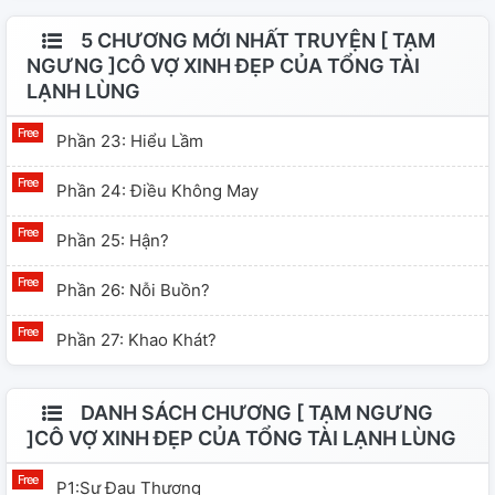
5 CHƯƠNG MỚI NHẤT TRUYỆN [ TẠM
NGƯNG ]CÔ VỢ XINH ĐẸP CỦA TỔNG TÀI
LẠNH LÙNG
Phần 23: Hiểu Lầm
Phần 24: Điều Không May
Phần 25: Hận?
Phần 26: Nỗi Buồn?
Phần 27: Khao Khát?
DANH SÁCH CHƯƠNG [ TẠM NGƯNG
]CÔ VỢ XINH ĐẸP CỦA TỔNG TÀI LẠNH LÙNG
P1:Sự Đau Thương