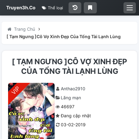
Truyen3h.Co
Thể loại
Trang Chủ
[ Tạm Ngưng ]Cô Vợ Xinh Đẹp Của Tổng Tài Lạnh Lùng
[ TẠM NGƯNG ]CÔ VỢ XINH ĐẸP
CỦA TỔNG TÀI LẠNH LÙNG
Anthao2910
Lãng mạn
46697
Đang cập nhật
03-02-2019