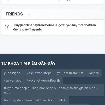
FRIENDS
Truyện online hay trên mobile - Đọc truyện hay mới nhất trên
điện thoại - Truyen1s
TỪ KHÓA TÌM KIẾM GẦN ĐÂY
yuno bigboi
yoshihwan steps
yeu em tu trai tim
vanhall
van van abo
two shot geminifourth
truyen ma phap su lang que phap su nhan gian tac gia diep tieu
moc
tra cong deu muon chet theo toi
tinh ki