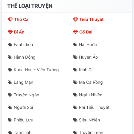
THỂ LOẠI TRUYỆN
Phần 22: Vì Anh Ghen?
Thơ Ca
Tiểu Thuyết
Phần 23: Hiểu Lầm
Bí Ẩn
Cổ Đại
Phần 24: Điều Không May
Fanfiction
Hài Hước
Phần 25: Hận?
Hành Động
Huyền Ảo
Phần 26: Nỗi Buồn?
Khoa Học - Viễn Tưởng
Kinh Dị
Phần 27: Khao Khát?
Lãng Mạn
Ma Cà Rồng
Truyện Ngắn
Ngẫu Nhiên
Người Sói
Phi Tiểu Thuyết
Phiêu Lưu
Siêu Nhiên
Tâm Linh
Truyện Teen