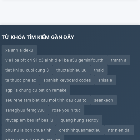
TỪ KHÓA TÌM KIẾM GẦN ĐÂY
xa anh alldeku
v e1 ba bft c4 91 c3 a1nh d e1 ba a5u geminifourth
tranth a
tiet khi su cuoi cung 3
thuctaiphieuluu
thaid
ta thuoc phe ac
spanish keyboard codes
shisa e
sgp 1s chung cu bat on remake
seulrene tam biet cau moi tinh dau cua to
seankeon
sanegiyuu femgiyuu
rose you h tuc
rhycap em bes laf bes iu
quang hung sextoy
phu nu la bon chua tinh
orethinhquanmactieu
ntr nien dai