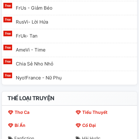
FrUs - Giảm Béo
RusVi- Lời Hứa
FrUk- Tan
AmeVi - Time
Chia Sẻ Nho Nhỏ
Nyo!France - Nữ Phụ
THỂ LOẠI TRUYỆN
Thơ Ca
Tiểu Thuyết
Bí Ẩn
Cổ Đại
Fanfiction
Hài Hước