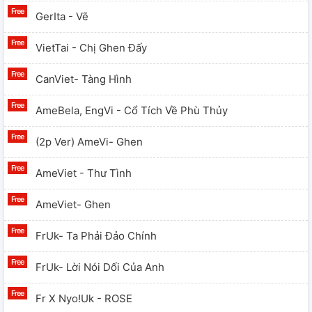
GerIta - Vẽ
VietTai - Chị Ghen Đấy
CanViet- Tàng Hình
AmeBela, EngVi - Cổ Tích Về Phù Thủy
(2p Ver) AmeVi- Ghen
AmeViet - Thư Tình
AmeViet- Ghen
FrUk- Ta Phải Đảo Chính
FrUk- Lời Nói Dối Của Anh
Fr X Nyo!Uk - ROSE