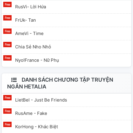
RusVi- Lời Hứa
FrUk- Tan
AmeVi - Time
Chia Sẻ Nho Nhỏ
Nyo!France - Nữ Phụ
DANH SÁCH CHƯƠNG TẬP TRUYỆN
NGẮN HETALIA
LietBel - Just Be Friends
RusAme - Fake
KorHong - Khác Biệt