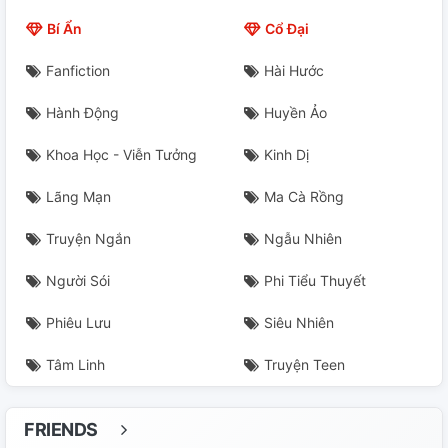
22.
Bí Ẩn
Cổ Đại
23.
Fanfiction
Hài Hước
24.
Hành Động
Huyền Ảo
25.
Khoa Học - Viễn Tưởng
Kinh Dị
26.
Lãng Mạn
Ma Cà Rồng
27.
Truyện Ngắn
Ngẫu Nhiên
28.
Người Sói
Phi Tiểu Thuyết
Phiêu Lưu
Siêu Nhiên
29.
Tâm Linh
Truyện Teen
30.
31.
FRIENDS