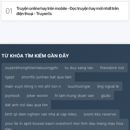
32.
Truyện online hay trên mobile - Đọc truyện hay mới nhất trên
điện thoại - Truyen1s
33.
34.
35.
TỪ KHÓA TÌM KIẾM GẦN ĐÂY
36.
xuyenkhongthientaicuongphi
tu duy sang tao
theodore not
37.
tgspt
shortfic junhao bat qua tam
38.
main xuyn khng n mn phi ton n
luuchuongw
ling ngoai le
39.
joynlock
joker wonin
hi lam trung doan van
giulio
dat anh noi dau qua tim
40.
bhtt qt dam nghien van nha ai cap mieu
zoom kku reserve
41.
your lie in april kousei kaori oneshort moi tinh dau mang mau hoa
dao