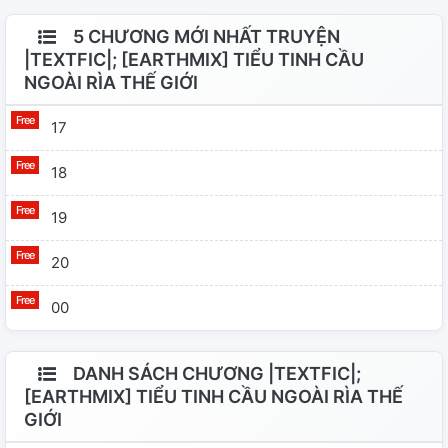
5 CHƯƠNG MỚI NHẤT TRUYỆN
|TEXTFIC|; [EARTHMIX] TIỂU TINH CẦU
NGOÀI RÌA THẾ GIỚI
17
18
19
20
00
DANH SÁCH CHƯƠNG |TEXTFIC|;
[EARTHMIX] TIỂU TINH CẦU NGOÀI RÌA THẾ
GIỚI