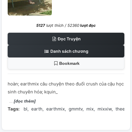
5127
lượt thích /
52360
lượt đọc
Đọc Truyện
Danh sách chương
Bookmark
hoàn; earthmix câu chuyện theo đuổi crush của cậu học
sinh chuyên hóa; kquin_
[đọc thêm]
Tags:
bl
earth
earthmix
gmmtv
mix
mixxiw
theeart