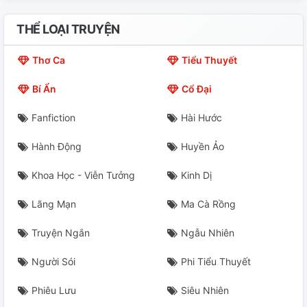
20
THỂ LOẠI TRUYỆN
00
Thơ Ca
Tiểu Thuyết
Bí Ẩn
Cổ Đại
Fanfiction
Hài Hước
Hành Động
Huyền Ảo
Khoa Học - Viễn Tưởng
Kinh Dị
Lãng Mạn
Ma Cà Rồng
Truyện Ngắn
Ngẫu Nhiên
Người Sói
Phi Tiểu Thuyết
Phiêu Lưu
Siêu Nhiên