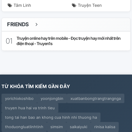
Tâm Linh
Truyện Teen
FRIENDS
Truyện online hay trên mobile - Đọc truyện hay mới nhất trên
điện thoại - Truyen1s
TỪ KHÓA TÌM KIẾM GẦN ĐÂY
yorichixkoshibo
yoonjongbin
xuatbanbongtrangtrangnga
truyen hua hai va trinh tieu
tong tai han bao an khong cua hinh nhi thuong ha
thoduongluatlinhtinh
simsim
saikaiyuki
rinisa kaiisa