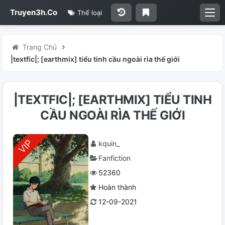
Truyen3h.Co
Thể loại
Trang Chủ
|textfic|; [earthmix] tiểu tinh cầu ngoài rìa thế giới
|TEXTFIC|; [EARTHMIX] TIỂU TINH
CẦU NGOÀI RÌA THẾ GIỚI
kquin_
Fanfiction
52360
Hoàn thành
12-09-2021