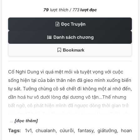
79
lượt thích /
773
lượt đọc
Đọc Truyện
Danh sách chương
Bookmark
Cố Nghi Dung vì quá mệt mỏi và tuyệt vọng với cuộc
sống hiện tại của bản thân nên đã gieo mình xuống biển
tự sát. Tưởng chừng cô sẽ chết đi không một ai nhớ đến,
dần hoá hư vô dưới lòng đại dương vô tận...Thế nhưng
bất ngờ, cô phát hiện mình đã ngược dòng thời gian trở
lại năm 17 tuổi. Tại đây cô gặp lại Vương Ngụy Triết, cậu
[đọc thêm]
chàng không để lại ấn tượng gì cho cô thời Trung Học.
Tags:
1v1
chualanh
cứurỗi
fantasy
giảtưởng
hoandoi
Hai người vô tình liên kết với nhau bởi một số chuyện kì
lạ. Anh, không biết vô tình hay hữu ý, đã từng bước thay