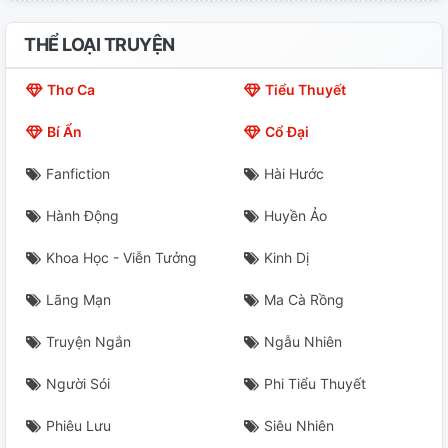
Chương 20: Một Ngày Không Mấy Tốt Đẹp (3)
THỂ LOẠI TRUYỆN
Chương 21: "Khung Cảnh Từ Trên Đỉnh
Thơ Ca
Tiểu Thuyết
Chương 22: Chung Tiểu Vũ - Khởi Đầu
Bí Ẩn
Cổ Đại
Chương 23: Ánh Dương Vụt Tắt
Fanfiction
Hài Hước
Chương 24: Forever You!
Hành Động
Huyền Ảo
Chương 25: Lại Điều Kiện Nữa Sao?!
Khoa Học - Viễn Tưởng
Kinh Dị
Chương 26: Bắt Đầu Kế Hoạch
Lãng Mạn
Ma Cà Rồng
Chương 27: Bạn Chí Cốt
Truyện Ngắn
Ngẫu Nhiên
Chương 28: Trình Hàn Lâm (1)
Người Sói
Phi Tiểu Thuyết
Phiêu Lưu
Siêu Nhiên
Chương 29: Trình Hàn Lâm (2)