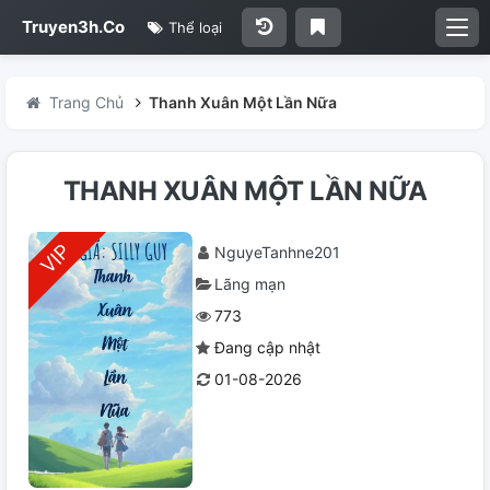
Truyen3h.Co
Thể loại
Trang Chủ
Thanh Xuân Một Lần Nữa
THANH XUÂN MỘT LẦN NỮA
NguyeTanhne201
Lãng mạn
773
Đang cập nhật
01-08-2026