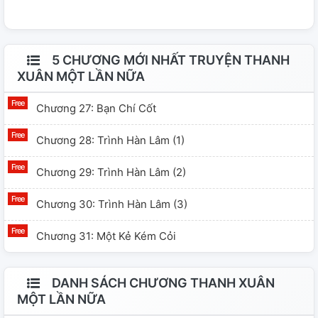
đổi tương lai của cô. Đây còn là câu chuyện về tình bạn,
tình yêu tuổi trẻ của 5 con người Cố Nghi Dung - Vương
Ngụy Triết - Trần Phong - Mặc Hoàn Châu - Trình Hàn
5 CHƯƠNG MỚI NHẤT TRUYỆN THANH
Lâm Họ đều là những đứa trẻ đuổi theo những vì sao,
XUÂN MỘT LẦN NỮA
nương tựa vào nhau mà trưởng thành.
Chương 27: Bạn Chí Cốt
Chương 28: Trình Hàn Lâm (1)
Chương 29: Trình Hàn Lâm (2)
Chương 30: Trình Hàn Lâm (3)
Chương 31: Một Kẻ Kém Cỏi
DANH SÁCH CHƯƠNG THANH XUÂN
MỘT LẦN NỮA