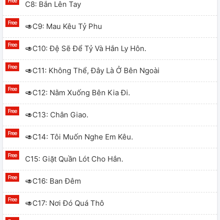
C8: Bắn Lên Tay
🥑C9: Mau Kêu Tỷ Phu
🥑C10: Đệ Sẽ Để Tỷ Và Hắn Ly Hôn.
🥑C11: Không Thể, Đây Là Ở Bên Ngoài
🥑C12: Nằm Xuống Bên Kia Đi.
🥑C13: Chân Giao.
🥑C14: Tôi Muốn Nghe Em Kêu.
C15: Giặt Quần Lót Cho Hắn.
🥑C16: Ban Đêm
🥑C17: Nơi Đó Quá Thô