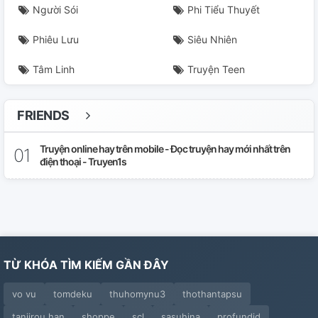
🥑C28: Do Em Quá Mê Người.
Người Sói
Phi Tiểu Thuyết
Phiêu Lưu
Siêu Nhiên
Tìm Truyện
Tâm Linh
Truyện Teen
FRIENDS
Truyện online hay trên mobile - Đọc truyện hay mới nhất trên
điện thoại - Truyen1s
TỪ KHÓA TÌM KIẾM GẦN ĐÂY
vo vu
tomdeku
thuhomynu3
thothantapsu
tanjirou han
shoppe
scl
sasuhina
profundid