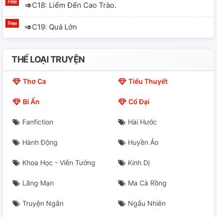
🥑C18: Liếm Đến Cao Trào.
🥑C19: Quá Lớn
🥑C20: Bắn Vào Trong
THỂ LOẠI TRUYỆN
🥑C21: Tôi Giúp Em Rửa Sạch.
Thơ Ca
Tiểu Thuyết
🥑C22: Về Sau Em Sẽ Nghiện
Bí Ẩn
Cổ Đại
🥑C23: Lão Công Của Tôi
Fanfiction
Hài Hước
🥑C24: Ỷ Lại
Hành Động
Huyền Ảo
C25: Bắt Cua.
Khoa Học - Viễn Tưởng
Kinh Dị
C26: Uống Thuốc
Lãng Mạn
Ma Cà Rồng
C27: Làm Nhiều Sẽ Tốt.
Truyện Ngắn
Ngẫu Nhiên