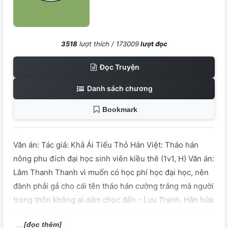
3518
lượt thích /
173009
lượt đọc
Đọc Truyện
Danh sách chương
Bookmark
Văn án: Tác giả: Khả Ái Tiểu Thỏ Hán Việt: Tháo hán
nông phu đích đại học sinh viên kiều thê (1v1, H) Văn án:
Lâm Thanh Thanh vì muốn có học phí học đại học, nên
đành phải gả cho cái tên tháo hán cường tráng mà người
trong thôn không ai dám chọc đến - Lưu Tranh. Hắn hứa
chỉ cần cô gả cho hắn, thì tiền học phí hắn sẽ bỏ ra, chờ
[đọc thêm]
sau này cô tốt nghiệp đại học rồi, nếu không nghĩ muốn