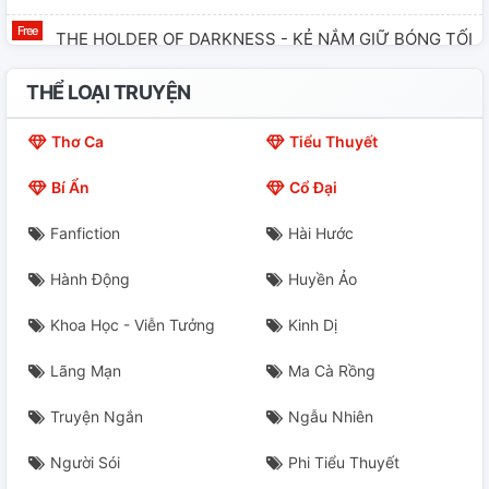
THE HOLDER OF DARKNESS - KẺ NẮM GIỮ BÓNG TỐI
(Đồ Vật #13)
THỂ LOẠI TRUYỆN
THE HOLDER OF THE PAST - KẺ NẮM GIỮ QUÁ KHỨ
(đồ Vật #15)
Thơ Ca
Tiểu Thuyết
Bí Ẩn
Cổ Đại
THE HOLDER OF FUTURE - KẺ NẮM GIỮ TƯƠNG LAI
(đồ Vật #16)
Fanfiction
Hài Hước
THE HOLDER OF PASSION - KẺ NẮM GIỮ ĐAM MÊ (đồ
Hành Động
Huyền Ảo
Vật #18)
Khoa Học - Viễn Tưởng
Kinh Dị
THE HOLDER OF INNOCENCE - KẺ NẮM GIỮ TRINH
TIẾT (đồ Vật #19)
Lãng Mạn
Ma Cà Rồng
THE HOLDER OF DECEPTION - KẺ NẮM GIỮ SỰ DỐI
Truyện Ngắn
Ngẫu Nhiên
TRÁ (đồ Vật #20)
Người Sói
Phi Tiểu Thuyết