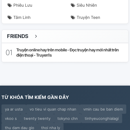
Phiêu Lưu
Siêu Nhiên
Tâm Linh
Truyện Teen
FRIENDS
Truyện online hay trên mobile - Đọc truyện hay mới nhất trên
điện thoại - Truyen1s
TỪ KHÓA TÌM KIẾM GẦN ĐÂY
ya ar usta
vo tieu vi quan chap nhan
vmin cau be ban diem
vkoo s
twenty twenty
tokyno chn
tinhyeuconghialagi
thu dam dau gio
thoi nha ly