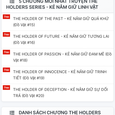
5 CHƯƠNG MỚI NHẤT TRUYỆN THE
HOLDERS SERIES - KẺ NẮM GIỮ LINH VẬT
THE HOLDER OF THE PAST - KẺ NẮM GIỮ QUÁ KHỨ
(đồ Vật #15)
THE HOLDER OF FUTURE - KẺ NẮM GIỮ TƯƠNG LAI
(đồ Vật #16)
THE HOLDER OF PASSION - KẺ NẮM GIỮ ĐAM MÊ (đồ
Vật #18)
THE HOLDER OF INNOCENCE - KẺ NẮM GIỮ TRINH
TIẾT (đồ Vật #19)
THE HOLDER OF DECEPTION - KẺ NẮM GIỮ SỰ DỐI
TRÁ (đồ Vật #20)
DANH SÁCH CHƯƠNG THE HOLDERS