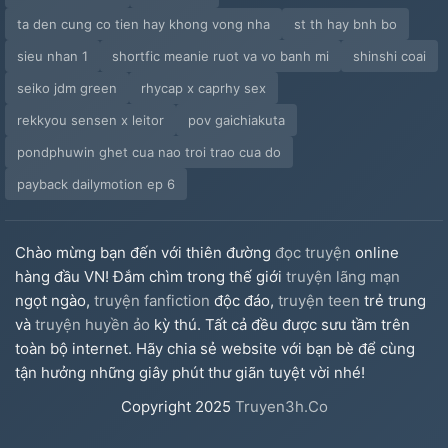
ta den cung co tien hay khong vong nha
st th hay bnh bo
sieu nhan 1
shortfic meanie ruot va vo banh mi
shinshi coai
seiko jdm green
rhycap x caprhy sex
rekkyou sensen x leitor
pov gaichiakuta
pondphuwin ghet cua nao troi trao cua do
payback dailymotion ep 6
Chào mừng bạn đến với thiên đường
đọc truyện
online
hàng đầu VN! Đắm chìm trong thế giới
truyện lãng mạn
ngọt ngào,
truyện fanfiction
độc đáo,
truyện teen
trẻ trung
và
truyện huyền ảo
kỳ thú. Tất cả đều được sưu tầm trên
toàn bộ internet. Hãy chia sẻ website với bạn bè để cùng
tận hưởng những giây phút thư giãn tuyệt vời nhé!
Copyright
2025
Truyen3h.Co