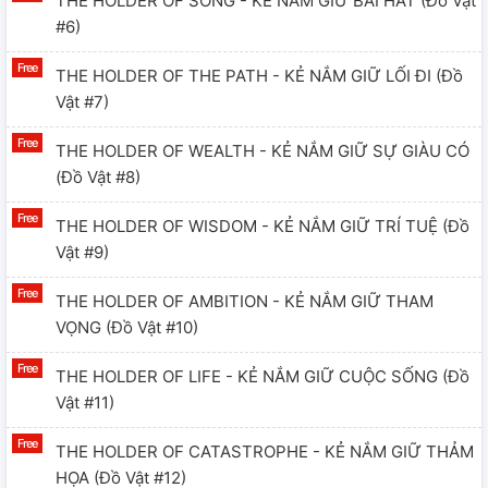
THE HOLDER OF SONG - KẺ NẮM GIỮ BÀI HÁT (đồ Vật
#6)
THE HOLDER OF THE PATH - KẺ NẮM GIỮ LỐI ĐI (đồ
Vật #7)
THE HOLDER OF WEALTH - KẺ NẮM GIỮ SỰ GIÀU CÓ
(đồ Vật #8)
THE HOLDER OF WISDOM - KẺ NẮM GIỮ TRÍ TUỆ (đồ
Vật #9)
THE HOLDER OF AMBITION - KẺ NẮM GIỮ THAM
VỌNG (đồ Vật #10)
THE HOLDER OF LIFE - KẺ NẮM GIỮ CUỘC SỐNG (đồ
Vật #11)
THE HOLDER OF CATASTROPHE - KẺ NẮM GIỮ THẢM
HỌA (đồ Vật #12)