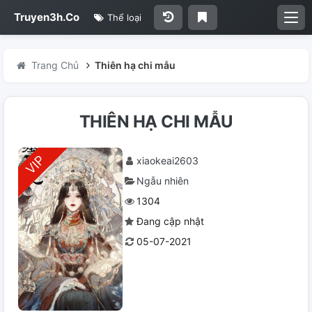
Truyen3h.Co
Thể loại
Trang Chủ
Thiên hạ chi mẫu
THIÊN HẠ CHI MẪU
xiaokeai2603
Ngẫu nhiên
1304
Đang cập nhật
05-07-2021