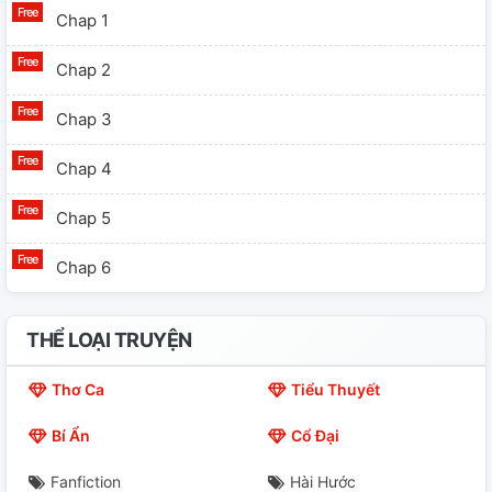
Chap 1
Chap 2
Chap 3
Chap 4
Chap 5
Chap 6
THỂ LOẠI TRUYỆN
Thơ Ca
Tiểu Thuyết
Bí Ẩn
Cổ Đại
Fanfiction
Hài Hước