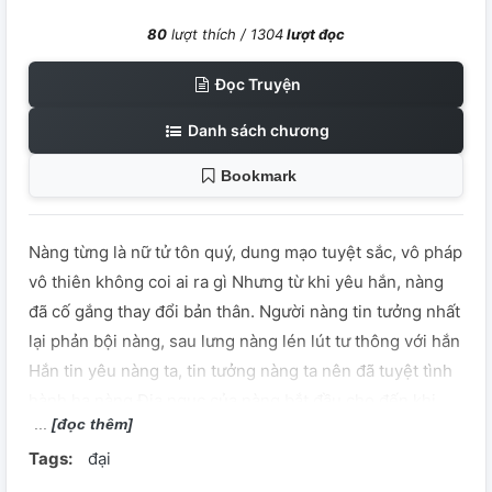
80
lượt thích /
1304
lượt đọc
Đọc Truyện
Danh sách chương
Bookmark
Nàng từng là nữ tử tôn quý, dung mạo tuyệt sắc, vô pháp
vô thiên không coi ai ra gì Nhưng từ khi yêu hắn, nàng
đã cố gắng thay đổi bản thân. Người nàng tin tưởng nhất
lại phản bội nàng, sau lưng nàng lén lút tư thông với hắn
Hắn tin yêu nàng ta, tin tưởng nàng ta nên đã tuyệt tình
hành hạ nàng Địa ngục của nàng bắt đầu cho đến khi
[đọc thêm]
gặp được chàng nàng mới có được hạnh phúc, Trở thành
Tags:
đại
một nữ nhân cường đại người người kính nể cùng
ngưỡng mộ