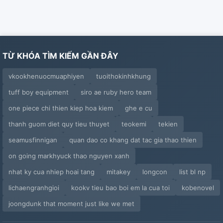
TỪ KHÓA TÌM KIẾM GẦN ĐÂY
vkookhenuocmuaphiyen
tuoithokinhkhung
tuff boy equipment
siro ae ruby hero team
one piece chi thien kiep hoa kiem
ghe e cu
thanh guom diet quy tieu thuyet
teokemi
tekien
seamusfinnigan
quan dao co khang dat tac gia thao thien
on going markhyuck thao nguyen xanh
nhat ky cua nhiep hoai tang
mitakey
longcon
list bl np
lichaengranhgioi
kookv tieu bao boi em la cua toi
kobenovel
joongdunk that moment just like we met