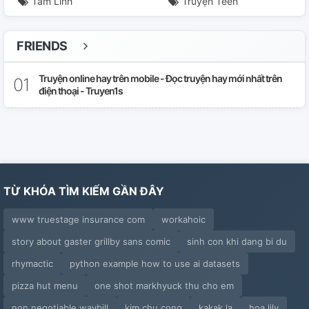
Tâm Linh
Truyện Teen
FRIENDS
Truyện online hay trên mobile - Đọc truyện hay mới nhất trên
điện thoại - Truyen1s
TỪ KHÓA TÌM KIẾM GẦN ĐÂY
www truestage insurance com
workahoic
story about gaster grillby sans comic
sinh con khi dang bi du
rhymactic
python example how to use ai datasets
pizza hut menu
one shot markhyuck thu cho em
non negotiable waybill
kim chu cong
kakak la
hoa lily