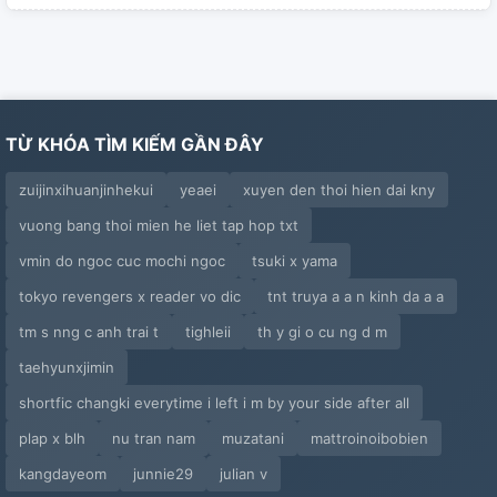
TỪ KHÓA TÌM KIẾM GẦN ĐÂY
zuijinxihuanjinhekui
yeaei
xuyen den thoi hien dai kny
vuong bang thoi mien he liet tap hop txt
vmin do ngoc cuc mochi ngoc
tsuki x yama
tokyo revengers x reader vo dic
tnt truya a a n kinh da a a
tm s nng c anh trai t
tighleii
th y gi o cu ng d m
taehyunxjimin
shortfic changki everytime i left i m by your side after all
plap x blh
nu tran nam
muzatani
mattroinoibobien
kangdayeom
junnie29
julian v