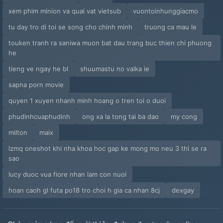
xem phim minion va quai vat vietsub
vuontoinhunggiacmo
tu day tro di toi se song cho chinh minh
truong ca mau le
touken tranh ra saniwa muon bat dau trang buc thien chi phuong
he
tieng ve ngay he bl
shuumastu no valka ie
sapna porn movie
quyen 1 xuyen nhanh minh hoang o tren toi o duoi
phudinhcuaphudinh
ong xa la tong tai ba dao
my cong
milton
maix
lzmq oneshot khi nha khoa hoc gap ke mong mo neu 3 thi se ra
sao
lucy duoc vua fiore nhan lam con nuoi
hoan caoh gl futa po18 tro choi h gia ca nhan 8cj
dexgay