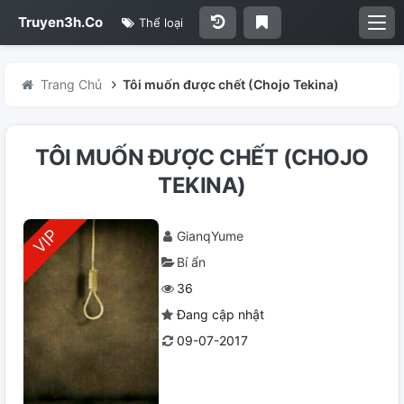
Truyen3h.Co
Thể loại
Trang Chủ
Tôi muốn được chết (Chojo Tekina)
TÔI MUỐN ĐƯỢC CHẾT (CHOJO
TEKINA)
GianqYume
Bí ẩn
36
Đang cập nhật
09-07-2017