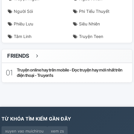
Người Sói
Phi Tiểu Thuyết
Phiêu Lưu
Siêu Nhiên
Tâm Linh
Truyện Teen
FRIENDS
Truyện online hay trên mobile - Đọc truyện hay mới nhất trên
điện thoại - Truyen1s
TỪ KHÓA TÌM KIẾM GẦN ĐÂY
xuyen vao muichirou
xem zs