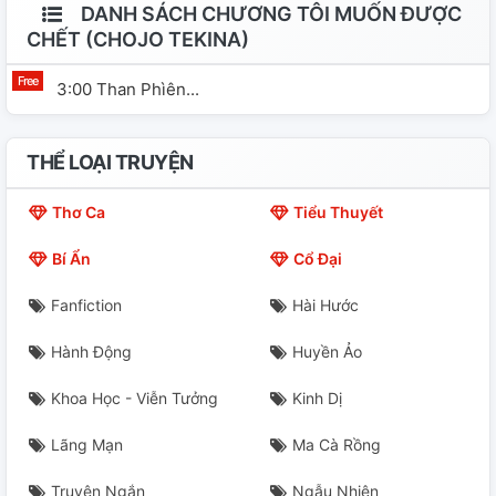
DANH SÁCH CHƯƠNG TÔI MUỐN ĐƯỢC
CHẾT (CHOJO TEKINA)
3:00 Than Phìên...
THỂ LOẠI TRUYỆN
Thơ Ca
Tiểu Thuyết
Bí Ẩn
Cổ Đại
Fanfiction
Hài Hước
Hành Động
Huyền Ảo
Khoa Học - Viễn Tưởng
Kinh Dị
Lãng Mạn
Ma Cà Rồng
Truyện Ngắn
Ngẫu Nhiên