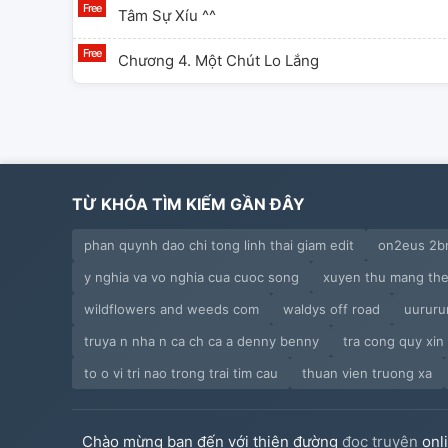
Tâm Sự Xíu ^^
Chương 4. Một Chút Lo Lắng
TỪ KHÓA TÌM KIẾM GẦN ĐÂY
phan quynh dao chi tong linh thai giam edit
on2eus 2b
y nghia va vo nghia cua cuoc song
xuyen thu mang theo
wildflowers and weeds com
waldys off road
uururu
truya n nha n ca ch ca a denny benny
tra cong quy xin
to o vi tri nao trong trai tim cau
thuan vien truong xa
Chào mừng bạn đến với thiên đường
đọc truyện
onl