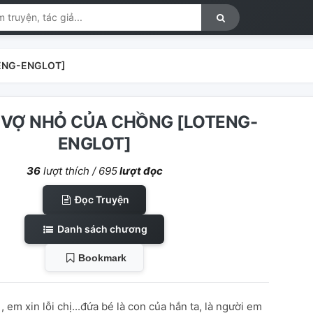
TENG-ENGLOT]
U VỢ NHỎ CỦA CHỒNG [LOTENG-
ENGLOT]
36
lượt thích /
695
lượt đọc
Đọc Truyện
Danh sách chương
Bookmark
 , em xin lỗi chị...đứa bé là con của hắn ta, là người em