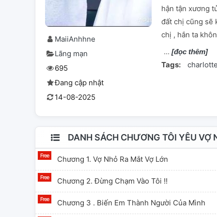
hận tận xương tủ
đất chị cũng sẽ
chị , hắn ta khô
MaiiAnhhne
[đọc thêm]
Lãng mạn
Tags:
charlott
695
Đang cập nhật
14-08-2025
DANH SÁCH CHƯƠNG TÔI YÊU VỢ 
Chương 1. Vợ Nhỏ Ra Mắt Vợ Lớn
Chương 2. Đừng Chạm Vào Tôi !!
Chương 3 . Biến Em Thành Người Của Mình