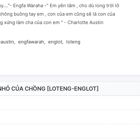
y...."- Engfa Waraha -" Em yên tâm , cho dù long trời lở
 không buông tay em , con của em cũng sẽ là con của
ng xứng làm cha của con em " - Charlotte Austin
eaustin
engfawarah
englot
loteng
NHỎ CỦA CHỒNG [LOTENG-ENGLOT]