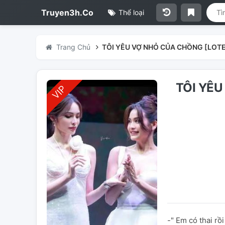
Truyen3h.Co
Thể loại
Trang Chủ
TÔI YÊU VỢ NHỎ CỦA CHỒNG [LO
TÔI YÊ
-" Em có thai rồi