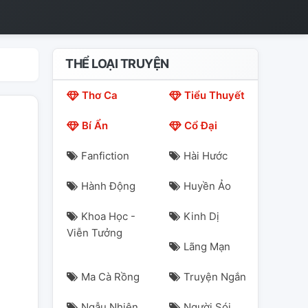
THỂ LOẠI TRUYỆN
Thơ Ca
Tiểu Thuyết
Bí Ẩn
Cổ Đại
Fanfiction
Hài Hước
Hành Động
Huyền Ảo
Khoa Học -
Kinh Dị
Viễn Tưởng
Lãng Mạn
Ma Cà Rồng
Truyện Ngắn
Ngẫu Nhiên
Người Sói