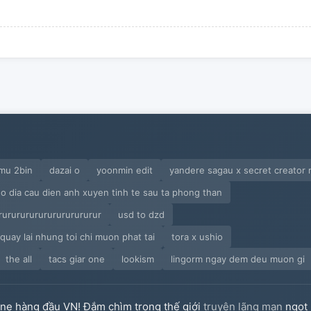
mu 2bin
dazai o
yoonmin edit
yandere sagau x secret creator 
 dia cau dien anh xuyen tinh te sau ta phong than
rururururururururururur
usd to dzd
 quay lai nhung toi chi muon phat tai
tora x ushio
the all
tacs giar one
lookism
lingorm ngay dem deu muon gi
ine hàng đầu VN! Đắm chìm trong thế giới
truyện lãng mạn
ngọt 