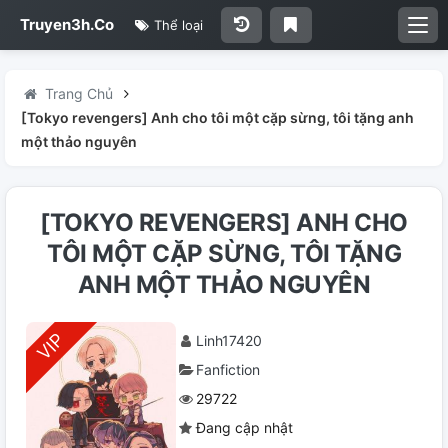
Truyen3h.Co
Thể loại
Trang Chủ
[Tokyo revengers] Anh cho tôi một cặp sừng, tôi tặng anh
một thảo nguyên
[TOKYO REVENGERS] ANH CHO
TÔI MỘT CẶP SỪNG, TÔI TẶNG
ANH MỘT THẢO NGUYÊN
Linh17420
Fanfiction
29722
Đang cập nhật