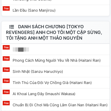
Lần Đầu (Sano Manjirou)
DANH SÁCH CHƯƠNG [TOKYO
REVENGERS] ANH CHO TÔI MỘT CẶP SỪNG,
TÔI TẶNG ANH MỘT THẢO NGUYÊN
░▒▓▓▒░
Phong Cách Mừng Người Yêu Về Nhà (Haitani Ran)
Sinh Nhật (Sanzu Haruchiyo)
Tình Thú Của Đôi Vợ Chồng Già (Haitani Ran)
Ai Khoai Lang Đây (Imaushi Wakasa)
Chuẩn Bị Đi Chơi Mà Cũng Lắm Gian Nan (Haitani Ran)