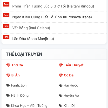
Phim Thần Tượng Lúc 8 Giờ Tối (Haitani Rindou)
Ngạo Kiều Cũng Biết Tỏ Tình (Kurokawa Izana)
Vết Bỏng (Inui Seishu)
Lần Đầu (Sano Manjirou)
THỂ LOẠI TRUYỆN
Thơ Ca
Tiểu Thuyết
Bí Ẩn
Cổ Đại
Fanfiction
Hài Hước
Hành Động
Huyền Ảo
Khoa Học - Viễn Tưởng
Kinh Dị