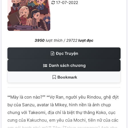
17-07-2022
3950
lượt thích /
29722
lượt đọc
Đọc Truyện
Danh sách chương
Bookmark
❛❛Mày là con nào?❜❜ ❛❛Vợ Ran, người yêu Rindou, ghệ đýt
bự của Sanzu, avatar là Mikey, hình nền là ảnh chụp
chung với Takeomi, địa chỉ là biệt thự thằng Koko, cục
cưng của Kakuchou, em yêu của Mochi, tiên nữ của các
em gái bạch phú mỹ.❜❜ Tên: [Tokyo revengers] Anh cho