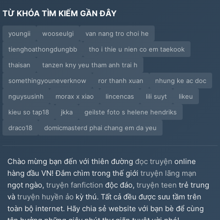
TỪ KHÓA TÌM KIẾM GẦN ĐÂY
youngii
wooseulgi
van nang tro choi he
tienghoathongdungbb
tho i thie u nien co em taekook
thaisan
tanzen kny yeu tham anh trai h
somethingyouneverknow
ror thanh xuan
nhung ke ac doc
nguysusinh
morax x xiao
lincencas
lili suyt
likeu
kieu so tap18
jkka
geilste foto s helene hendriks
draco18
domicmasterd phai chang em da yeu
Chào mừng bạn đến với thiên đường
đọc truyện
online
hàng đầu VN! Đắm chìm trong thế giới
truyện lãng mạn
ngọt ngào,
truyện fanfiction
độc đáo,
truyện teen
trẻ trung
và
truyện huyền ảo
kỳ thú. Tất cả đều được sưu tầm trên
toàn bộ internet. Hãy chia sẻ website với bạn bè để cùng