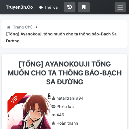
Truyen3h.Co
Thể loại
Trang Chủ
[Tổng] Ayanokouji tổng muốn cho ta thông báo-Bạch Sa
Đường
[TỔNG] AYANOKOUJI TỔNG
MUỐN CHO TA THÔNG BÁO-BẠCH
SA ĐƯỜNG
natalitran1994
Phiêu lưu
446
Hoàn thành