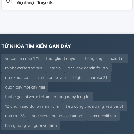
điện thoại - Truyen1s
TỪ KHÓA TÌM KIẾM GẦN ĐÂY
vo cuc ma dao 171
tuonglieutieuyeu
tieng lingf
sau tim
rainbowaftertherain
parrlla
one day geminifourth
nbn khoa cu
minh luon lo lam
kiigiri
haruka 21
guon cay moi cay mai
fanfic gao silver x tetomu nhung ngay lang le
12 chom sao doi pha an ky la
tieu cong chua dang yeu part4
nha tro 33
hoccachannoihoccachannoi
game chiliiroo
ban giuong la nguoi vo hinh