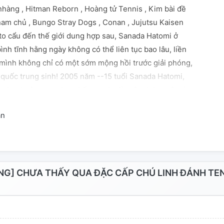
nhàng , Hitman Reborn , Hoàng tử Tennis , Kim bài đề
 nam chủ , Bungo Stray Dogs , Conan , Jujutsu Kaisen
o cẩu đến thế giới dung hợp sau, Sanada Hatomi ở
ình tĩnh hằng ngày không có thể liên tục bao lâu, liền
 mình không chỉ có một sớm mộng hồi trước giải phóng,
ề quốc trung sinh! 2005 năm --15 tuổi Sanada Hatomi,
i phụ thuộc trung học. Lấy tennis đàn tân tinh tuyệt tán
ng:......6 Hắn cùng nguyên bản là cháu trai Sanada
an
hau khiêu chiến cả nước đại tái tam liền bá, đè lại luôn
ãnh trướng đồng bộ suất: "Đừng khiêu khích ta, ta
hông được trong cơ thể kia bộ phận lực lượng --"
 qu·ân đ·ội trưởng hỏi bỉ phương đội trưởng: "...... Là
?" Yukimura: "... Ân."
G] CHƯA THẤY QUA ĐẶC CẤP CHÚ LINH ĐÁNH TE