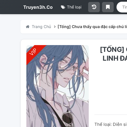
Truyen3h.Co
Thể loại
Trang Chủ
[Tống] Chưa thấy qua đặc cấp chú 
[TỐNG]
LINH Đ
Thể loại: Diễn s