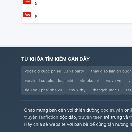
5
6
TỪ KHÓA TÌM KIẾM GẦN ĐÂY
vocaloid cuoc phieu luu va party
thay giao lam on buon
vocaloid couples doujinshi
vkookoaei
ve ve ve
v
tieu yeu phai nha vu
thy x thy
thangchungcu
te
Chào mừng bạn đến với thiên đường
đọc truyện
onl
truyện fanfiction
độc đáo,
truyện teen
trẻ trung và
t
Hãy chia sẻ website với bạn bè để cùng tận hưởng n