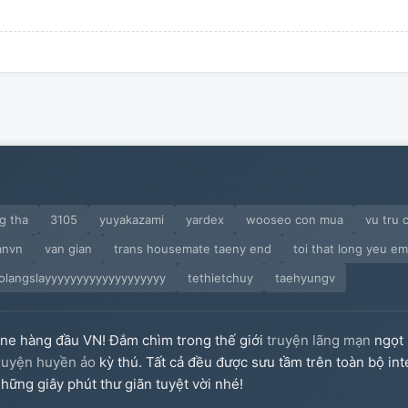
g tha
3105
yuyakazami
yardex
wooseo con mua
vu tru 
anvn
van gian
trans housemate taeny end
toi that long yeu em
tolangslayyyyyyyyyyyyyyyyyyy
tethietchuy
taehyungv
ine hàng đầu VN! Đắm chìm trong thế giới
truyện lãng mạn
ngọt 
ruyện huyền ảo
kỳ thú. Tất cả đều được sưu tầm trên toàn bộ int
hững giây phút thư giãn tuyệt vời nhé!