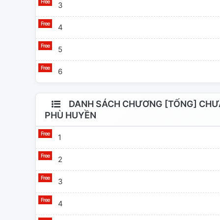
3
4
5
6
DANH SÁCH CHƯƠNG [TỐNG] CHƯA
PHÙ HUYỀN
1
2
3
4