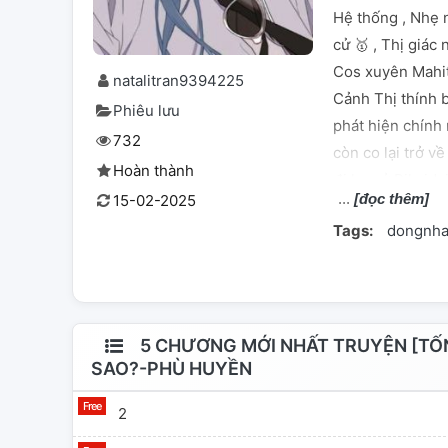
Hệ thống , Nhẹ 
cử 🥇 , Thị giác
Cos xuyên Mahit
natalitran9394225
Cảnh Thị thính b
Phiêu lưu
phát hiện chính
732
còn co lại trở v
Hoàn thành
đi học ở Rikaida
[đọc thêm]
15-02-2025
xuất đạo! Hệ thố
Tags:
dongnh
Genichiro cùng n
mất khống chế m
mau khống chế k
Thính phòng địch
trung nhị bệnh đi
5 CHƯƠNG MỚI NHẤT TRUYỆN [TỐN
SAO?-PHÙ HUYỀN
2