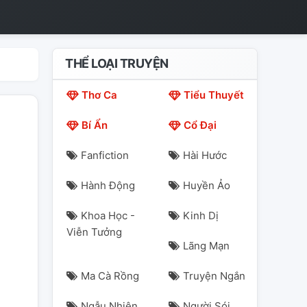
THỂ LOẠI TRUYỆN
Thơ Ca
Tiểu Thuyết
Bí Ẩn
Cổ Đại
Fanfiction
Hài Hước
Hành Động
Huyền Ảo
Khoa Học -
Kinh Dị
Viễn Tưởng
Lãng Mạn
Ma Cà Rồng
Truyện Ngắn
Ngẫu Nhiên
Người Sói