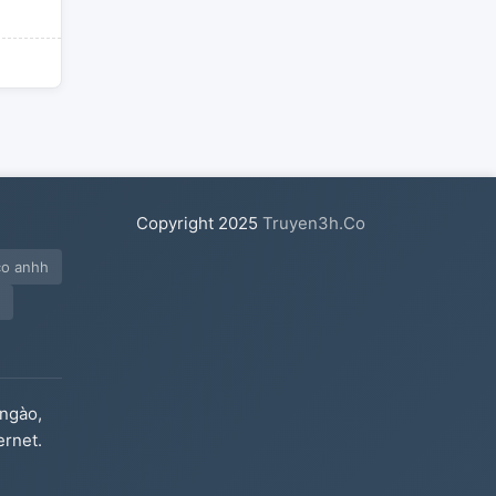
Copyright
2025
Truyen3h.Co
co anhh
ngào,
ernet.