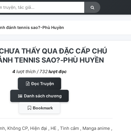
linh đánh tennis sao?-Phù Huyền
 CHƯA THẤY QUA ĐẶC CẤP CHÚ
ÁNH TENNIS SAO?-PHÙ HUYỀN
4
lượt thích /
732
lượt đọc
Đọc Truyện
Danh sách chương
Bookmark
inh, Không CP, Hiện đại , HE , Tình cảm , Manga anime ,