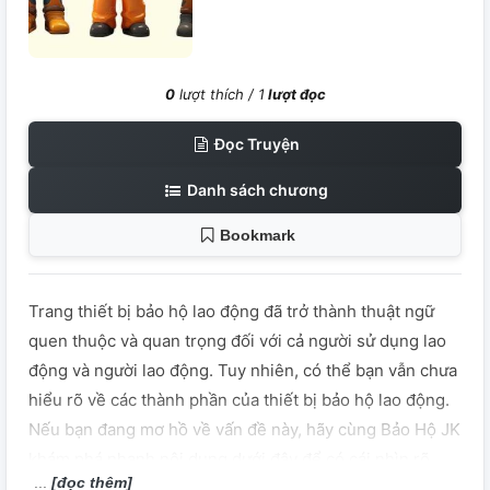
0
lượt thích /
1
lượt đọc
Đọc Truyện
Danh sách chương
Bookmark
Trang thiết bị bảo hộ lao động đã trở thành thuật ngữ
quen thuộc và quan trọng đối với cả người sử dụng lao
động và người lao động. Tuy nhiên, có thể bạn vẫn chưa
hiểu rõ về các thành phần của thiết bị bảo hộ lao động.
Nếu bạn đang mơ hồ về vấn đề này, hãy cùng Bảo Hộ JK
khám phá nhanh nội dung dưới đây để có cái nhìn rõ
[đọc thêm]
ràng hơn nhé!