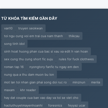
TỪ KHÓA TÌM KIẾM GẦN ĐÂY
van10
truyen seokwan
toi ngu cung voi em trai cua nam thanh
thikcau
song tinh idol
sinh hoat huong phan cua bac si xau xa edit h van hoan
sex cung thu cung short fic suju
rules for fuck clothwes
roman tap 16
nyongtory fanfic tu ngay em den
nung qua a thu dam muon bu lon
mot lan toi nhan gian phai song doi ruc ro
minznun
meriia
maxam
khr reader
hay dat couple cua ban vao day va toi se viet cho
hactuthuyetmayenhoanhi
foresnics
feyyaz ucar