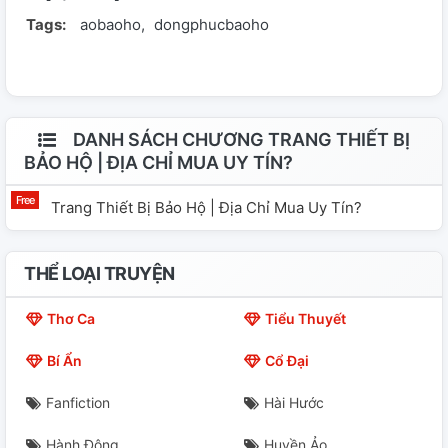
Tags:
aobaoho
dongphucbaoho
DANH SÁCH CHƯƠNG TRANG THIẾT BỊ
BẢO HỘ | ĐỊA CHỈ MUA UY TÍN?
Trang Thiết Bị Bảo Hộ | Địa Chỉ Mua Uy Tín?
THỂ LOẠI TRUYỆN
Thơ Ca
Tiểu Thuyết
Bí Ẩn
Cổ Đại
Fanfiction
Hài Hước
Hành Động
Huyền Ảo