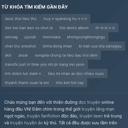
TỪ KHÓA TÌM KIẾM GẦN ĐÂY
zeus thoi tieu thu
truy n spanking hu n v n
tien boi ban ben co chut la
the doors album
th m lo n tr
senvag
pyosik
moonsara
khongxongkhongngu
chet thu oneshot
bnha dong nhan
bi mat cua cha sanegiyu
alot
zezar
vongola chung ta tieu bau troi dem
transfic just in time yoo shi jin kang mo yeon
tnh dclon lun mam n
tieu mi nhan ac doc nhieu nuoc
thyanh thanh xuan la em
thin kim hm nay
Chào mừng bạn đến với thiên đường
đọc truyện
online
hàng đầu VN! Đắm chìm trong thế giới
truyện lãng mạn
ngọt ngào,
truyện fanfiction
độc đáo,
truyện teen
trẻ trung
và
truyện huyền ảo
kỳ thú. Tất cả đều được sưu tầm trên