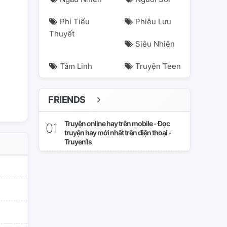
Phi Tiểu
Phiêu Lưu
Thuyết
Siêu Nhiên
Tâm Linh
Truyện Teen
gkhiết🕊️
tinhcam
vườntrường
FRIENDS
Truyện online hay trên mobile - Đọc
truyện hay mới nhất trên điện thoại -
Truyen1s