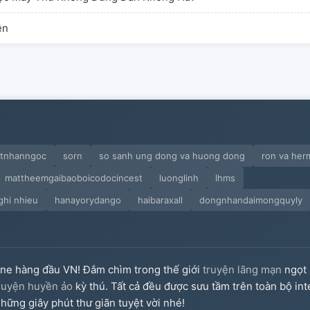
ền
atnhanngoc
sorn
so sanh ung dong va huong dong
ron va her
mattheemgaibaoboicodocincest
luonglinh
lhms
ghi nhieu
hanayorydango
haibaraxall
dongnhandaimongquyly
ine hàng đầu VN! Đắm chìm trong thế giới
truyện lãng mạn
ngọt 
ruyện huyền ảo
kỳ thú. Tất cả đều được sưu tầm trên toàn bộ int
hững giây phút thư giãn tuyệt vời nhé!