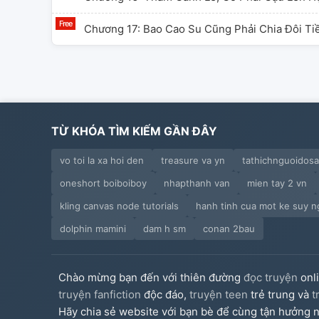
Chương 17: Bao Cao Su Cũng Phải Chia Đôi Ti
TỪ KHÓA TÌM KIẾM GẦN ĐÂY
vo toi la xa hoi den
treasure va yn
tathichnguoidos
oneshort boiboiboy
nhapthanh van
mien tay 2 vn
kling canvas node tutorials
hanh tinh cua mot ke suy n
dolphin mamini
dam h sm
conan 2bau
Chào mừng bạn đến với thiên đường
đọc truyện
onl
truyện fanfiction
độc đáo,
truyện teen
trẻ trung và
t
Hãy chia sẻ website với bạn bè để cùng tận hưởng n