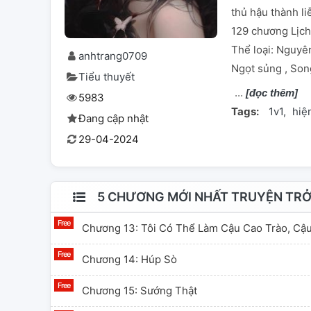
thủ hậu thành li
129 chương Lịch
Thể loại: Nguyên
anhtrang0709
Ngọt sủng , Song
Tiểu thuyết
[đọc thêm]
5983
Tags:
1v1
hiệ
Đang cập nhật
29-04-2024
5 CHƯƠNG MỚI NHẤT TRUYỆN TRỞ 
Chương 13: Tôi Có Thể Làm Cậu Cao Trào, C
Chương 14: Húp Sò
Chương 15: Sướng Thật