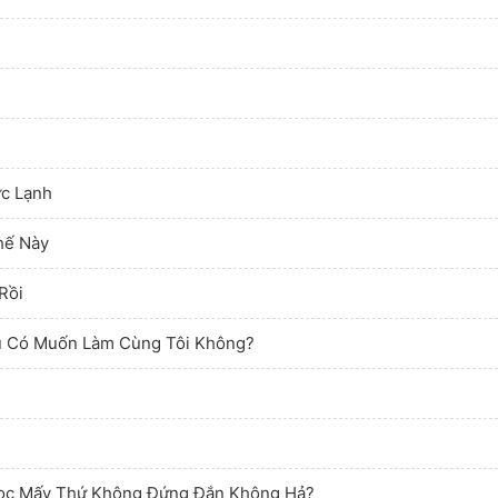
ực Lạnh
hế Này
Rồi
ậu Có Muốn Làm Cùng Tôi Không?
Học Mấy Thứ Không Đứng Đắn Không Hả?