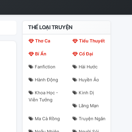
THỂ LOẠI TRUYỆN
Thơ Ca
Tiểu Thuyết
Bí Ẩn
Cổ Đại
Fanfiction
Hài Hước
Hành Động
Huyền Ảo
Khoa Học -
Kinh Dị
Viễn Tưởng
Lãng Mạn
Ma Cà Rồng
Truyện Ngắn
Ngẫu Nhiên
Người Sói