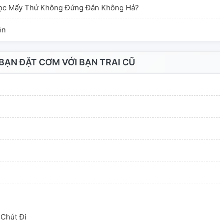
Học Mấy Thứ Không Đứng Đắn Không Hả?
ền
ẠN ĐẶT CƠM VỚI BẠN TRAI CŨ
 Chút Đi