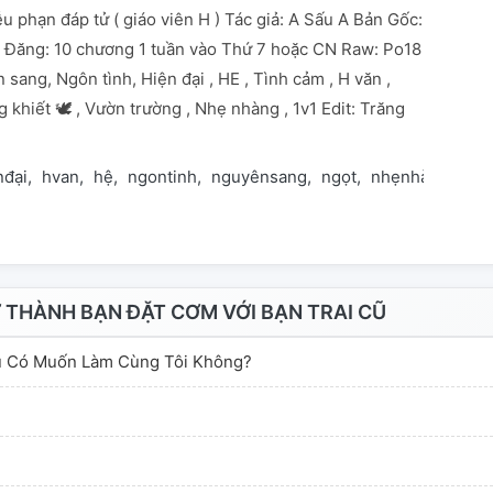
ễu phạn đáp tử ( giáo viên H ) Tác giả: A Sấu A Bản Gốc:
 Đăng: 10 chương 1 tuần vào Thứ 7 hoặc CN Raw: Po18
 sang, Ngôn tình, Hiện đại , HE , Tình cảm , H văn ,
 khiết 🕊️ , Vườn trường , Nhẹ nhàng , 1v1 Edit: Trăng
nđại
hvan
hệ
ngontinh
nguyênsang
ngọt
nhẹnhàng
son
THÀNH BẠN ĐẶT CƠM VỚI BẠN TRAI CŨ
ậu Có Muốn Làm Cùng Tôi Không?